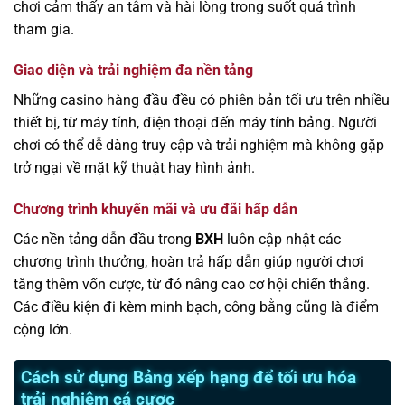
chơi cảm thấy an tâm và hài lòng trong suốt quá trình
tham gia.
Giao diện và trải nghiệm đa nền tảng
Những casino hàng đầu đều có phiên bản tối ưu trên nhiều
thiết bị, từ máy tính, điện thoại đến máy tính bảng. Người
chơi có thể dễ dàng truy cập và trải nghiệm mà không gặp
trở ngại về mặt kỹ thuật hay hình ảnh.
Chương trình khuyến mãi và ưu đãi hấp dẫn
Các nền tảng dẫn đầu trong
BXH
luôn cập nhật các
chương trình thưởng, hoàn trả hấp dẫn giúp người chơi
tăng thêm vốn cược, từ đó nâng cao cơ hội chiến thắng.
Các điều kiện đi kèm minh bạch, công bằng cũng là điểm
cộng lớn.
Cách sử dụng Bảng xếp hạng để tối ưu hóa
trải nghiệm cá cược