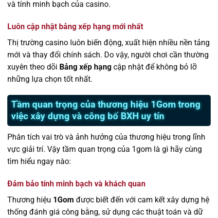
và tính minh bạch của casino.
Luôn cập nhật bảng xếp hạng mới nhất
Thị trường casino luôn biến động, xuất hiện nhiều nền tảng
mới và thay đổi chính sách. Do vậy, người chơi cần thường
xuyên theo dõi
Bảng xếp hạng
cập nhật để không bỏ lỡ
những lựa chọn tốt nhất.
Tầm quan trọng của thương hiệu 1Gom trong
việc xây dựng và công bố BXH uy tín
Phân tích vai trò và ảnh hưởng của thương hiệu trong lĩnh
vực giải trí. Vậy tầm quan trọng của 1gom là gì hãy cùng
tìm hiểu ngay nào:
Đảm bảo tính minh bạch và khách quan
Thương hiệu
1Gom
được biết đến với cam kết xây dựng hệ
thống đánh giá công bằng, sử dụng các thuật toán và dữ