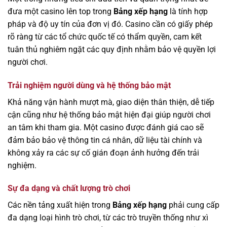
đưa một casino lên top trong
Bảng xếp hạng
là tính hợp
pháp và độ uy tín của đơn vị đó. Casino cần có giấy phép
rõ ràng từ các tổ chức quốc tế có thẩm quyền, cam kết
tuân thủ nghiêm ngặt các quy định nhằm bảo vệ quyền lợi
người chơi.
Trải nghiệm người dùng và hệ thống bảo mật
Khả năng vận hành mượt mà, giao diện thân thiện, dễ tiếp
cận cũng như hệ thống bảo mật hiện đại giúp người chơi
an tâm khi tham gia. Một casino được đánh giá cao sẽ
đảm bảo bảo vệ thông tin cá nhân, dữ liệu tài chính và
không xảy ra các sự cố gián đoạn ảnh hưởng đến trải
nghiệm.
Sự đa dạng và chất lượng trò chơi
Các nền tảng xuất hiện trong
Bảng xếp hạng
phải cung cấp
đa dạng loại hình trò chơi, từ các trò truyền thống như xì