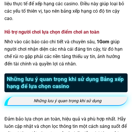
liệu thực tế để xếp hạng các casino. Điều này giúp loại bỏ
các yếu tố thiên vị, tạo nên bảng xếp hạng có độ tin cậy
cao.
Hỗ trợ người chơi lựa chọn điểm chơi an toàn
Nhờ vào các báo cáo chi tiết và chuyên sâu,
1Gom
giúp
người chơi nhận diện các nhà cái đáng tin cậy, từ đó hạn
chế rủi ro gặp phải các nền tảng thiếu uy tín, ảnh hưởng
đến tài chính và quyền lợi cá nhân.
Những lưu ý quan trọng khi sử dụng Bảng xếp
hạng để lựa chọn casino
Những lưu ý quan trọng khi sử dụng
Đảm bảo lựa chọn an toàn, hiệu quả và phù hợp nhất. Hãy
luôn cập nhật và chọn lọc thông tin một cách sáng suốt để