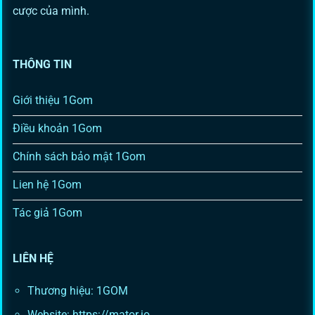
cược của mình.
THÔNG TIN
Giới thiệu 1Gom
Điều khoản 1Gom
Chính sách bảo mật 1Gom
Lien hệ 1Gom
Tác giả 1Gom
LIÊN HỆ
Thương hiệu: 1GOM
Website: https://mator.io