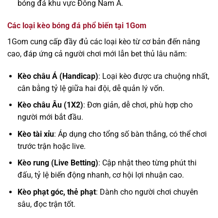
bóng đá khu vực Đông Nam Á.
Các loại kèo bóng đá phổ biến tại 1Gom
1Gom cung cấp đầy đủ các loại kèo từ cơ bản đến nâng
cao, đáp ứng cả người chơi mới lẫn bet thủ lâu năm:
Kèo châu Á (Handicap)
: Loại kèo được ưa chuộng nhất,
cân bằng tỷ lệ giữa hai đội, dễ quản lý vốn.
Kèo châu Âu (1X2)
: Đơn giản, dễ chơi, phù hợp cho
người mới bắt đầu.
Kèo tài xỉu
: Áp dụng cho tổng số bàn thắng, có thể chơi
trước trận hoặc live.
Kèo rung (Live Betting)
: Cập nhật theo từng phút thi
đấu, tỷ lệ biến động nhanh, cơ hội lợi nhuận cao.
Kèo phạt góc, thẻ phạt
: Dành cho người chơi chuyên
sâu, đọc trận tốt.