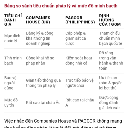
Bảng so sánh tiêu chuẩn pháp lý và mức độ minh bạcth
TIÊU CHÍ
ĐỊNH
COMPANIES
PAGCOR
ĐÁNH
HƯỚNG
HOUSE (UK)
(PHILIPPINES)
GIÁ
CỦA 1GOM
Đăng ký & công
Cấp phép &
Tham chiếu
Mục đích
khai thông tin
giám sát cá
chuẩn minh
quản lý
doanh nghiệp
cược
bạch quốc tế
Rõ ràng
Tính minh
Công khai hồ sơ
Kiểm soát hoạt
trong vận
bạch
pháp nhân
động nhà cái
hành & thanh
toán
Bảo vệ
Ưu tiên an
Gián tiếp thông qua
Trực tiếp bảo vệ
người
toàn & quyền
thông tin pháp lý
người chơi
dùng
lợi bet thủ
Được cộng
Mức độ
Rất cao tại châu
Rất cao tại châu Âu
đồng đánh
uy tín
Á
giá tích cực
Việc nhắc đến Companies House và PAGCOR không mang