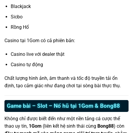
Blackjack
Sicbo
Rồng Hổ
Casino tại 1Gom có cả phiên bản:
Casino live với dealer thật
Casino tự động
Chất lượng hình ảnh, âm thanh và tốc độ truyền tải ổn
định, tạo cảm giác như đang chơi tại sòng bài thực thụ.
Game bài – Slot – Nổ hũ tại 1Gom & Bong88
Không chỉ được biết đến như một nền tảng cá cược thể
thao uy tín,
1Gom
(liên kết hệ sinh thái cùng
Bong88
) còn