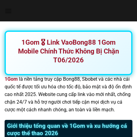
Chuyển
đến
nội
dung
1Gom 🎖️ Link VaoBong88 1Gom
Mobile Chính Thức Không Bị Chặn
T06/2026
1Gom
là nền tảng truy cập Bong88, Sbobet và các nhà cái
quốc tế được tối ưu hóa cho tốc độ, bảo mật và độ ổn định
cao nhất 2025. Website cung cấp link vào mới nhất, chống
chặn 24/7 và hỗ trợ người chơi tiếp cận mọi dịch vụ cá
cược một cách nhanh chóng, an toàn và liền mạch.
Giới thiệu tổng quan về 1Gom và xu hướng cá
cược thể thao 2026