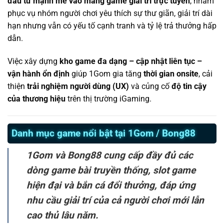
đầu tư mạnh mẽ vào mảng game giải trí trực tuyến
, nhằm
phục vụ nhóm người chơi yêu thích sự thư giãn, giải trí dài
hạn nhưng vẫn có yếu tố cạnh tranh và tỷ lệ trả thưởng hấp
dẫn.
Việc xây dựng
kho game đa dạng – cập nhật liên tục –
vận hành ổn định
giúp 1Gom gia tăng
thời gian onsite
, cải
thiện
trải nghiệm người dùng (UX)
và củng cố
độ tin cậy
của thương hiệu
trên thị trường iGaming.
Danh mục game nổi bật tại 1Gom / Bong88
1Gom và Bong88 cung cấp đầy đủ các
dòng game bài truyền thống, slot game
hiện đại và bắn cá đổi thưởng, đáp ứng
nhu cầu giải trí của cả người chơi mới lẫn
cao thủ lâu năm.