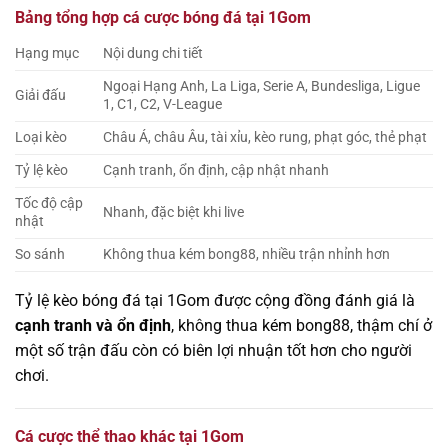
Bảng tổng hợp cá cược bóng đá tại 1Gom
Hạng mục
Nội dung chi tiết
Ngoại Hạng Anh, La Liga, Serie A, Bundesliga, Ligue
Giải đấu
1, C1, C2, V-League
Loại kèo
Châu Á, châu Âu, tài xỉu, kèo rung, phạt góc, thẻ phạt
Tỷ lệ kèo
Cạnh tranh, ổn định, cập nhật nhanh
Tốc độ cập
Nhanh, đặc biệt khi live
nhật
So sánh
Không thua kém bong88, nhiều trận nhỉnh hơn
Tỷ lệ kèo bóng đá tại 1Gom được cộng đồng đánh giá là
cạnh tranh và ổn định
, không thua kém bong88, thậm chí ở
một số trận đấu còn có biên lợi nhuận tốt hơn cho người
chơi.
Cá cược thể thao khác tại 1Gom