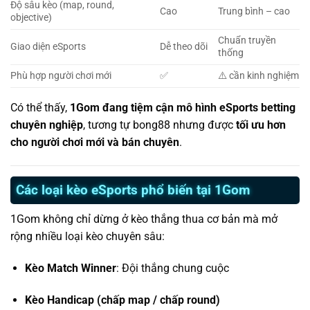
Độ sâu kèo (map, round,
Cao
Trung bình – cao
objective)
Chuẩn truyền
Giao diện eSports
Dễ theo dõi
thống
Phù hợp người chơi mới
✅
⚠️ cần kinh nghiệm
Có thể thấy,
1Gom đang tiệm cận mô hình eSports betting
chuyên nghiệp
, tương tự bong88 nhưng được
tối ưu hơn
cho người chơi mới và bán chuyên
.
Các loại kèo eSports phổ biến tại 1Gom
1Gom không chỉ dừng ở kèo thắng thua cơ bản mà mở
rộng nhiều loại kèo chuyên sâu:
Kèo Match Winner
: Đội thắng chung cuộc
Kèo Handicap (chấp map / chấp round)