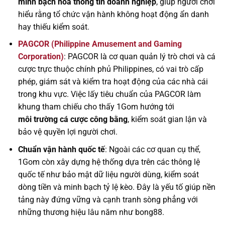
minh bạch hóa thông tin doanh nghiệp
, giúp người chơi
hiểu rằng tổ chức vận hành không hoạt động ẩn danh
hay thiếu kiểm soát.
PAGCOR (Philippine Amusement and Gaming
Corporation)
: PAGCOR là cơ quan quản lý trò chơi và cá
cược trực thuộc chính phủ Philippines, có vai trò cấp
phép, giám sát và kiểm tra hoạt động của các nhà cái
trong khu vực. Việc lấy tiêu chuẩn của PAGCOR làm
khung tham chiếu cho thấy 1Gom hướng tới
môi trường cá cược công bằng
, kiểm soát gian lận và
bảo vệ quyền lợi người chơi.
Chuẩn vận hành quốc tế
: Ngoài các cơ quan cụ thể,
1Gom còn xây dựng hệ thống dựa trên các thông lệ
quốc tế như bảo mật dữ liệu người dùng, kiểm soát
dòng tiền và minh bạch tỷ lệ kèo. Đây là yếu tố giúp nền
tảng này đứng vững và cạnh tranh sòng phẳng với
những thương hiệu lâu năm như bong88.