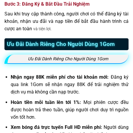
Bước 3: Đăng Ký & Bắt Đầu Trải Nghiệm
Sau khi truy cập thành công, người chơi có thể đăng ký tài
khoản, nhận ưu đãi và nạp tiền để bắt đầu hành trình cá
cược an toàn
và tiện lợi.
Ưu Đãi Dành Riêng Cho Người Dùng 1Gom
Ưu Đãi Dành Riêng Cho Người Dùng 1Gom
Nhận ngay 88K miễn phí cho tài khoản mới:
Đăng ký
qua link 1Gom sẽ nhận ngay 88K để trải nghiệm thử
dịch vụ mà không cần nạp trước.
Hoàn tiền mỗi tuần lên tới 1%:
Mọi phiên cược đều
được hoàn trả theo tuần, giúp người chơi duy trì nguồn
vốn tốt hơn.
Xem bóng đá trực tuyến Full HD miễn phí:
Người dùng