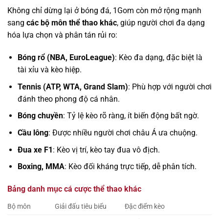
Không chỉ dừng lại ở bóng đá, 1Gom còn mở rộng mạnh
sang
các bộ môn thể thao khác
, giúp người chơi đa dạng
hóa lựa chọn và phân tán rủi ro:
Bóng rổ (NBA, EuroLeague)
: Kèo đa dạng, đặc biệt là
tài xỉu và kèo hiệp.
Tennis (ATP, WTA, Grand Slam)
: Phù hợp với người chơi
đánh theo phong độ cá nhân.
Bóng chuyền
: Tỷ lệ kèo rõ ràng, ít biến động bất ngờ.
Cầu lông
: Được nhiều người chơi châu Á ưa chuộng.
Đua xe F1
: Kèo vị trí, kèo tay đua vô địch.
Boxing, MMA
: Kèo đối kháng trực tiếp, dễ phân tích.
Bảng danh mục cá cược thể thao khác
Bộ môn
Giải đấu tiêu biểu
Đặc điểm kèo