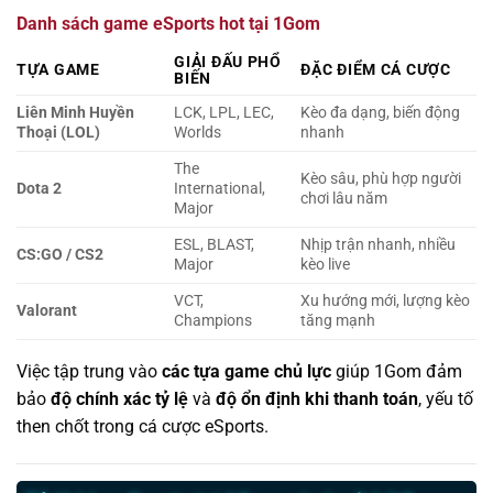
Danh sách game eSports hot tại 1Gom
GIẢI ĐẤU PHỔ
TỰA GAME
ĐẶC ĐIỂM CÁ CƯỢC
BIẾN
Liên Minh Huyền
LCK, LPL, LEC,
Kèo đa dạng, biến động
Thoại (LOL)
Worlds
nhanh
The
Kèo sâu, phù hợp người
Dota 2
International,
chơi lâu năm
Major
ESL, BLAST,
Nhịp trận nhanh, nhiều
CS:GO / CS2
Major
kèo live
VCT,
Xu hướng mới, lượng kèo
Valorant
Champions
tăng mạnh
Việc tập trung vào
các tựa game chủ lực
giúp 1Gom đảm
bảo
độ chính xác tỷ lệ
và
độ ổn định khi thanh toán
, yếu tố
then chốt trong cá cược eSports.