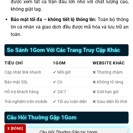
được xem tất cả trận đấu lớn nhỏ với chất lượng cao,
không giật lag.
Bảo mật tối đa – không tiết lộ thông tin:
Toàn bộ thông
tin cá nhân và giao dịch đều được mã hóa và lưu trữ an
toàn.
So Sánh 1Gom Với Các Trang Truy Cập Khác
TIÊU CHÍ
1GOM
WEBSITE KHÁC
Cập nhật link nhanh
✔ Mỗi giờ
❌ Thường chậm
Bảo mật SSL
✔ Có
❌ Không rõ ràng
Hỗ trợ khách hàng
✔ 24/7
❌ Giới hạn giờ
Trải nghiệm trên mobile
✔ Tối ưu toàn diện
❌ Giao diện lỗi thời
Câu Hỏi Thường Gặp 1Gom
X [ĐÓNG]
Câu Hỏi Thường Gặp tại 1gom