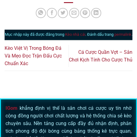
Mục nhập này đã được đăng trong
Kèo nhà cái
. Đánh dấu trang
permalink
.
Kèo Việt Vị Trong Bóng Đá
Cá Cược Quần Vợt – Sân
Và Mẹo Đọc Trận Đấu Cực
Chơi Kịch Tính Cho Cược Thủ
Chuẩn Xác
IGom
khẳng định vị thế là sân chơi cá cược uy tín nhờ
cộng đồng người chơi chất lượng và hệ thống chia sẻ kèo
chuyên sâu. Nền tảng cung cấp đầy đủ nhận định, phân
tích phong độ đội bóng cùng bảng thống kê trực quan,