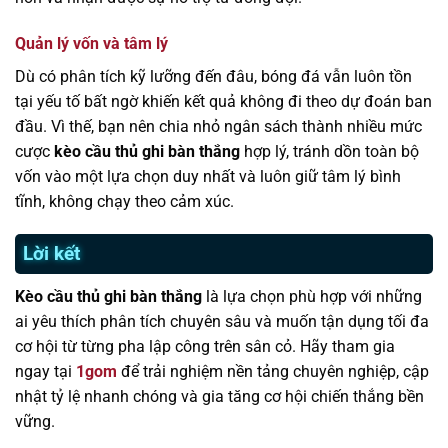
Quản lý vốn và tâm lý
Dù có phân tích kỹ lưỡng đến đâu, bóng đá vẫn luôn tồn
tại yếu tố bất ngờ khiến kết quả không đi theo dự đoán ban
đầu. Vì thế, bạn nên chia nhỏ ngân sách thành nhiều mức
cược
kèo cầu thủ ghi bàn thắng
hợp lý, tránh dồn toàn bộ
vốn vào một lựa chọn duy nhất và luôn giữ tâm lý bình
tĩnh, không chạy theo cảm xúc.
Lời kết
Kèo cầu thủ ghi bàn thắng
là lựa chọn phù hợp với những
ai yêu thích phân tích chuyên sâu và muốn tận dụng tối đa
cơ hội từ từng pha lập công trên sân cỏ. Hãy tham gia
ngay tại
1gom
để trải nghiệm nền tảng chuyên nghiệp, cập
nhật tỷ lệ nhanh chóng và gia tăng cơ hội chiến thắng bền
vững.