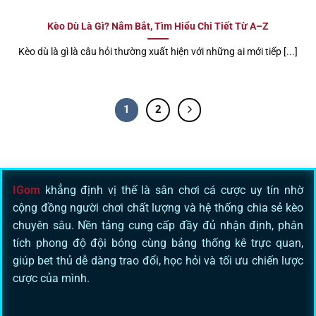
Kèo Dù Là Gì? Nắm Bắt, Tìm Hiểu Chi Tiết Từ A–Z
Kèo dù là gì là câu hỏi thường xuất hiện với những ai mới tiếp [...]
1
2
IGom
khẳng định vị thế là sân chơi cá cược uy tín nhờ
cộng đồng người chơi chất lượng và hệ thống chia sẻ kèo
chuyên sâu. Nền tảng cung cấp đầy đủ nhận định, phân
tích phong độ đội bóng cùng bảng thống kê trực quan,
giúp bet thủ dễ dàng trao đổi, học hỏi và tối ưu chiến lược
cược của mình.