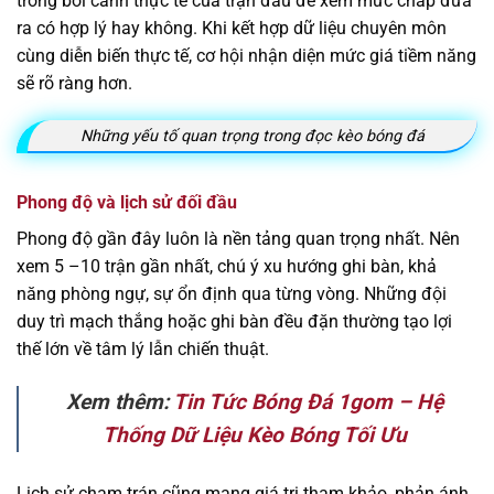
trong bối cảnh thực tế của trận đấu để xem mức chấp đưa
ra có hợp lý hay không. Khi kết hợp dữ liệu chuyên môn
cùng diễn biến thực tế, cơ hội nhận diện mức giá tiềm năng
sẽ rõ ràng hơn.
Những yếu tố quan trọng trong đọc kèo bóng đá
Phong độ và lịch sử đối đầu
Phong độ gần đây luôn là nền tảng quan trọng nhất. Nên
xem 5 –10 trận gần nhất, chú ý xu hướng ghi bàn, khả
năng phòng ngự, sự ổn định qua từng vòng. Những đội
duy trì mạch thắng hoặc ghi bàn đều đặn thường tạo lợi
thế lớn về tâm lý lẫn chiến thuật.
Xem thêm:
Tin Tức Bóng Đá 1gom – Hệ
Thống Dữ Liệu Kèo Bóng Tối Ưu
Lịch sử chạm trán cũng mang giá trị tham khảo, phản ánh