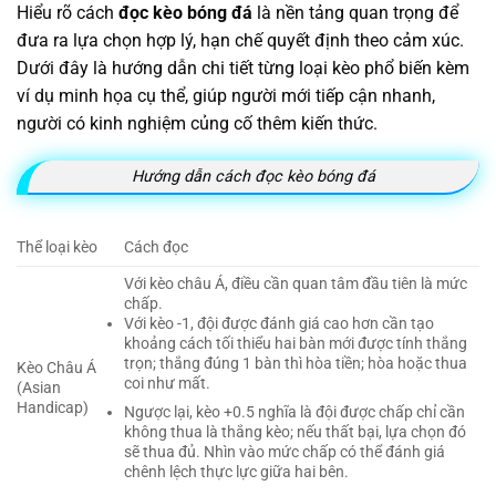
Hiểu rõ cách
đọc kèo bóng đá
là nền tảng quan trọng để
đưa ra lựa chọn hợp lý, hạn chế quyết định theo cảm xúc.
Dưới đây là hướng dẫn chi tiết từng loại kèo phổ biến kèm
ví dụ minh họa cụ thể, giúp người mới tiếp cận nhanh,
người có kinh nghiệm củng cố thêm kiến thức.
Hướng dẫn cách đọc kèo bóng đá
Thể loại kèo
Cách đọc
Với kèo châu Á, điều cần quan tâm đầu tiên là mức
chấp.
Với kèo -1, đội được đánh giá cao hơn cần tạo
khoảng cách tối thiểu hai bàn mới được tính thắng
trọn; thắng đúng 1 bàn thì hòa tiền; hòa hoặc thua
Kèo Châu Á
coi như mất.
(Asian
Handicap)
Ngược lại, kèo +0.5 nghĩa là đội được chấp chỉ cần
không thua là thắng kèo; nếu thất bại, lựa chọn đó
sẽ thua đủ. Nhìn vào mức chấp có thể đánh giá
chênh lệch thực lực giữa hai bên.