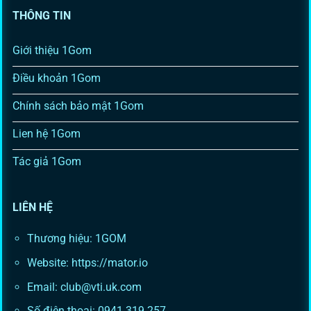
THÔNG TIN
Giới thiệu 1Gom
Điều khoản 1Gom
Chính sách bảo mật 1Gom
Lien hệ 1Gom
Tác giả 1Gom
LIÊN HỆ
Thương hiệu: 1GOM
Website: https://mator.io
Email:
club@vti.uk.com
Số điện thoại: 0941 319 257