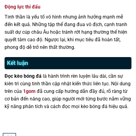
Động lực thi đấu
Tinh thần là yếu tố vô hình nhưng ảnh hưởng mạnh mẽ
đến kết quả. Những tập thể đang đua vô địch, cạnh tranh
suất dự cúp châu Âu hoặc tránh rớt hạng thường thể hiện
quyết tâm cao độ. Ngược lại, khi mục tiêu đã hoàn tất,
phong độ dễ trở nên thất thường.
Kết luận
Đọc kèo bóng đá
là hành trình rèn luyện lâu dài, cần sự
kiên trì cùng tinh thần cập nhật kiến thức liên tục. Nội dung
trên của
1gom
đã cung cấp hướng dẫn đầy đủ, rõ ràng từ
cơ bản đến nâng cao, giúp người mới từng bước nắm vững
kỹ năng phân tích và cách đọc mọi kèo bóng đá hiệu quả.