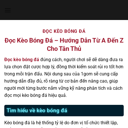
Chuyển
đến
nội
dung
ĐỌC KÈO BÓNG ĐÁ
Đọc Kèo Bóng Đá – Hướng Dẫn Từ A Đến Z
Cho Tân Thủ
Đọc kèo bóng đá
đúng cách, người chơi sẽ dễ dàng đưa ra
lựa chọn đặt cược hợp lý, đồng thời kiểm soát rủi ro tốt hơn
trong mỗi trận đấu. Nội dung sau của 1gom sẽ cung cấp
hướng dẫn đầy đủ, rõ ràng từ cơ bản đến nâng cao, giúp
người mới từng bước nắm vững kỹ năng phân tích và cách
đọc mọi kèo bóng đá hiệu quả.
Tìm hiểu về kèo bóng đá
Kèo bóng đá là hệ thống tỷ lệ do đơn vị tổ chức thiết lập,