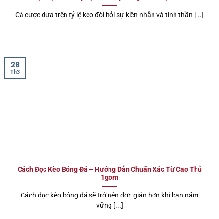
Cá cược dựa trên tỷ lệ kèo đòi hỏi sự kiên nhẫn và tinh thần [...]
28
Th3
Cách Đọc Kèo Bóng Đá – Hướng Dẫn Chuẩn Xác Từ Cao Thủ
1gom
Cách đọc kèo bóng đá sẽ trở nên đơn giản hơn khi bạn nắm
vững [...]