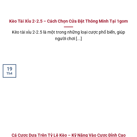
Kèo Tài Xỉu 2-2.5 – Cách Chọn Cửa Đặt Thông Minh Tại 1gom
Kèo tài xỉu 2-2.5 là một trong những loại cược phổ biến, giúp
người chơi [...]
19
Th4
Cá Cược Dựa Trên Tỷ Lệ Kèo – Kỹ Năng Vào Cược Đỉnh Cao