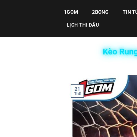
Chuyển
đến
1GOM
2BONG
TIN 
nội
LỊCH THI ĐẤU
dung
Kèo Rung
21
Th3