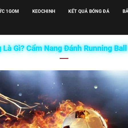
TỨC 1GOM
KEOCHINH
KẾT QUẢ BÓNG ĐÁ
B
 Là Gì? Cẩm Nang Đánh Running Ball