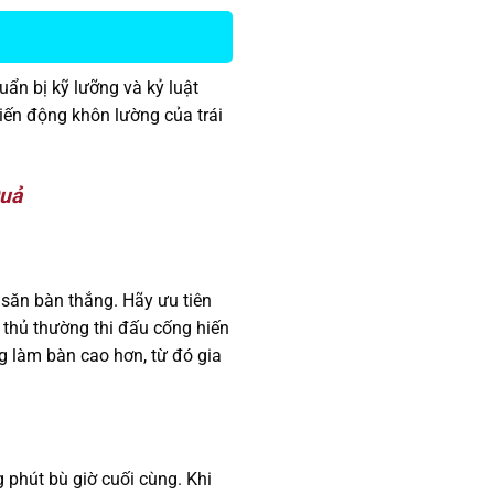
ẩn bị kỹ lưỡng và kỷ luật
iến động khôn lường của trái
Quả
 săn bàn thắng. Hãy ưu tiên
u thủ thường thi đấu cống hiến
ng làm bàn cao hơn, từ đó gia
g phút bù giờ cuối cùng. Khi