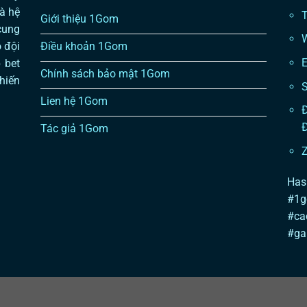
à hệ
Giới thiệu 1Gom
cung
W
Điều khoản 1Gom
 đội
E
 bet
Chính sách bảo mật 1Gom
hiến
S
Lien hệ 1Gom
Đ
Đ
Tác giả 1Gom
Z
Has
#1g
#ca
#ga