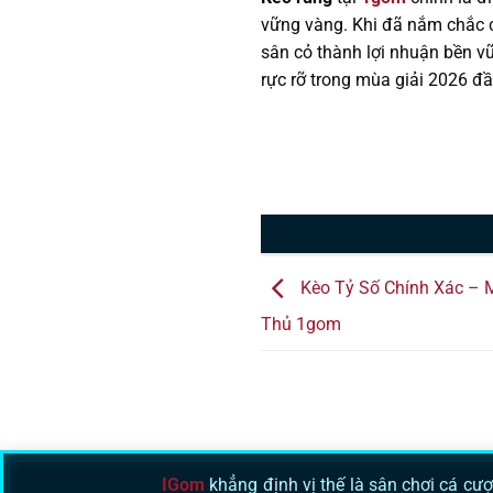
vững vàng. Khi đã nắm chắc cá
sân cỏ thành lợi nhuận bền v
rực rỡ trong mùa giải 2026 đầ
Kèo Tỷ Số Chính Xác – 
Thủ 1gom
IGom
khẳng định vị thế là sân chơi cá cượ