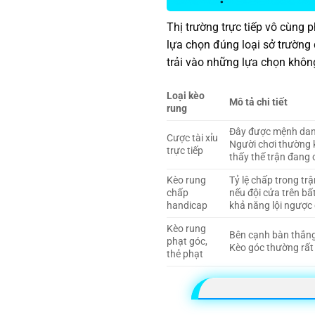
Thị trường trực tiếp vô cùng 
lựa chọn đúng loại sở trường 
trải vào những lựa chọn không
Loại kèo
Mô tả chi tiết
rung
Đây được mệnh danh 
Cược tài xỉu
Người chơi thường k
trực tiếp
thấy thế trận đang 
Kèo rung
Tỷ lệ chấp trong trậ
chấp
nếu đội cửa trên bấ
handicap
khả năng lội ngược
Kèo rung
Bên cạnh bàn thắng,
phạt góc,
Kèo góc thường rất
thẻ phạt