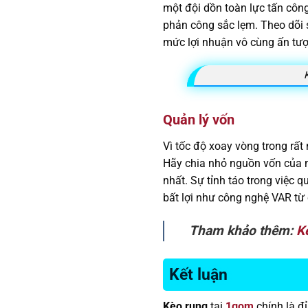
một đội dồn toàn lực tấn công
phản công sắc lẹm. Theo dõi 
mức lợi nhuận vô cùng ấn tư
Quản lý vốn
Vì tốc độ xoay vòng trong rất
Hãy chia nhỏ nguồn vốn của m
nhất. Sự tỉnh táo trong việc q
bất lợi như công nghệ VAR từ 
Tham khảo thêm:
K
Kết luận
Kèo rung
tại
1gom
chính là đ