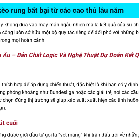
èo rung bất bại từ các cao thủ lâu năm
này không dựa vào may mắn ngẫu nhiên mà là kết quả của sự chu
 công luôn sở hữu một bộ quy tắc riêng để đối phó với những b
 trong mọi hoàn cảnh.
 Âu – Bản Chất Logic Và Nghệ Thuật Dự Đoán Kết 
thích hợp để áp dụng chiến thuật, đặc biệt là khi bạn có ý định
công phóng khoáng như Bundesliga hoặc các giải trẻ, nơi các cầ
ệc chọn đúng thị trường sẽ giúp xác suất xuất hiện các tình huố
ạn.
út cuối
ng được giới đầu tư gọi là “vét máng” khi trận đấu trôi về nhữn