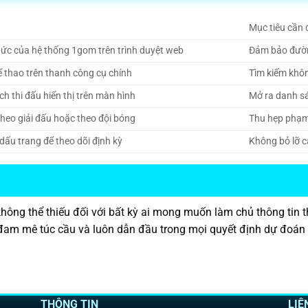
Mục tiêu cần 
thức của hệ thống 1gom trên trình duyệt web
Đảm bảo đường
 thao trên thanh công cụ chính
Tìm kiếm khôn
h thi đấu hiển thị trên màn hình
Mở ra danh sá
heo giải đấu hoặc theo đội bóng
Thu hẹp phạm 
dấu trang để theo dõi định kỳ
Không bỏ lỡ c
hông thể thiếu đối với bất kỳ ai mong muốn làm chủ thông tin t
đam mê túc cầu và luôn dẫn đầu trong mọi quyết định dự đoán 
THÔNG TIN
LIÊ