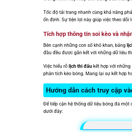
Tốc độ tải trang nhanh cùng khả năng phản 
ổn định. Sự tiện lợi này giúp việc theo dõ
Tích hợp thông tin soi kèo và nhậ
Bên cạnh những con số khô khan, bảng
lị
đầu đều được gắn kết với những dữ liệu th
Việc hiểu rõ
lịch thi đấu
kết hợp với những 
phân tích kèo bóng. Mang lại sự kết hợp ho
Hướng dẫn cách truy cập vào
Để tiếp cận hệ thống dữ liệu bóng đá một
dưới đây: