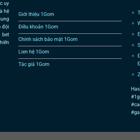
c uy
à hệ
Giới thiệu 1Gom
cung
W
Điều khoản 1Gom
 đội
E
 bet
Chính sách bảo mật 1Gom
hiến
S
Lien hệ 1Gom
Đ
Đ
Tác giả 1Gom
Z
Has
#1g
#ca
#ga