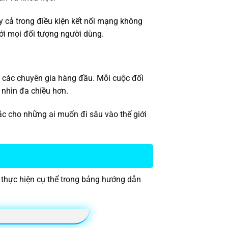
ay cả trong điều kiện kết nối mạng không
 với mọi đối tượng người dùng.
ừ các chuyên gia hàng đầu. Mỗi cuộc đối
 nhìn đa chiều hơn.
c cho những ai muốn đi sâu vào thế giới
 thực hiện cụ thể trong bảng hướng dẫn