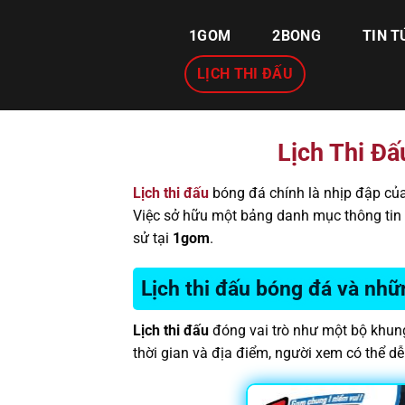
Chuyển
đến
1GOM
2BONG
TIN 
nội
LỊCH THI ĐẤU
dung
Lịch Thi Đ
Lịch thi đấu
bóng đá chính là nhịp đập của
Việc sở hữu một bảng danh mục thông tin 
sử tại
1gom
.
Lịch thi đấu bóng đá và nhữ
Lịch thi đấu
đóng vai trò như một bộ khung
thời gian và địa điểm, người xem có thể d