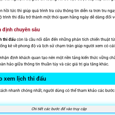
hồi tức thì giúp quá trình tra cứu thông tin diễn ra trơn tru ng
i lộ trình thi đấu trở thành một thói quen hằng ngày dễ dàng đối
n định chuyên sâu
ch thi đấu
còn là cầu nối dẫn đến những phân tích chiến thuật t
ống kê về phong độ và lịch sử chạm trán giúp người xem có cái
nhận định khách quan tạo nên một nền tảng kiến thức vững chắ
àn hảo giữa thông tin thuần túy và các giá trị gia tăng khác.
 xem lịch thi đấu
 cách nhanh chóng nhất, người dùng có thể tham khảo các bước
Chi tiết các bước để vào truy cập