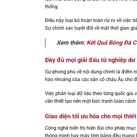
thống.
Điều này loại bỏ hoàn toàn rủi ro về việc 
Sự chính xác tuyệt đối về mặt thời gian g
Xem thêm:
Kết Quả Bóng Đá C
Đầy đủ mọi giải đấu từ nghiệp dư
Sự phong phú về nội dung chính là điểm n
hào nhoáng của các sân cỏ châu Âu cho đ
Việc phân loại dữ liệu theo từng quốc gia v
cần thiết tạo nên một bức tranh toàn cảnh
Giao diện tối ưu hóa cho mọi thiết
Công nghệ hiển thị hiện đại cho phép mục
thông minh hay máy tính bảng đều mang lại