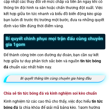
cập nhật các thay đổi về mức chấp và tiền ăn ngay khi có
thông tin đội hình ra sân hoặc chấn thương đột xuất. Việc
kết hợp giữa tin tức nhanh và biểu đồ biến động kèo giúp
bạn luôn đi trước thị trường một bước, đưa ra những quyết
định vào tiền đúng thời điểm vàng.
Bí quyết chinh phục mọi trận đấu cùng chuyên
gia 1gom
Để thành công trên con đường dự đoán, bạn cần sự kết
hợp giữa tư duy phân tích sắc bén và nguồn
tin tức bóng
đá
chuẩn xác nhất hiện nay.
Bí quyết thắng lớn cùng chuyên gia hàng đầu
Chia sẻ tin tức bóng đá và kinh nghiệm soi kèo chuẩn
Kinh nghiệm từ các cao thủ cho thấy, việc đọc hiểu
tin tức
bóng đá
là chìa khóa để giải mã bảng kèo. 1gom hướng