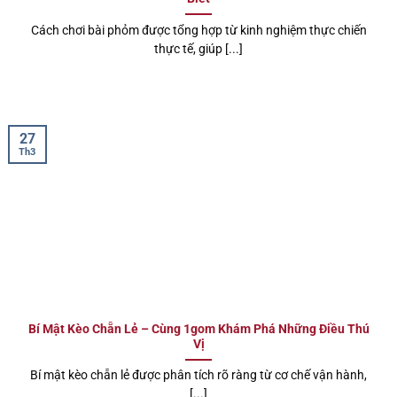
Cách chơi bài phỏm được tổng hợp từ kinh nghiệm thực chiến
thực tế, giúp [...]
27
Th3
Bí Mật Kèo Chẵn Lẻ – Cùng 1gom Khám Phá Những Điều Thú
Vị
Bí mật kèo chẵn lẻ được phân tích rõ ràng từ cơ chế vận hành,
[...]