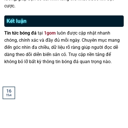
cược.
Kết luận
Tin tức bóng đá
tại
1gom
luôn được cập nhật nhanh
chóng, chính xác và đầy đủ mỗi ngày. Chuyên mục mang
đến góc nhìn đa chiều, dữ liệu rõ ràng giúp người đọc dễ
dàng theo dõi diễn biến sân cỏ. Truy cập nền tảng để
không bỏ lỡ bất kỳ thông tin bóng đá quan trọng nào.
16
Th4