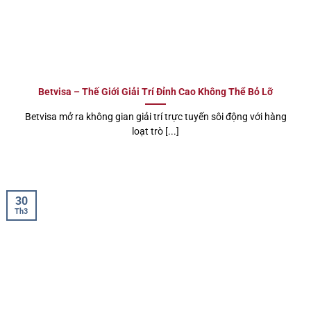
Betvisa – Thế Giới Giải Trí Đỉnh Cao Không Thể Bỏ Lỡ
Betvisa mở ra không gian giải trí trực tuyến sôi động với hàng
loạt trò [...]
30
Th3