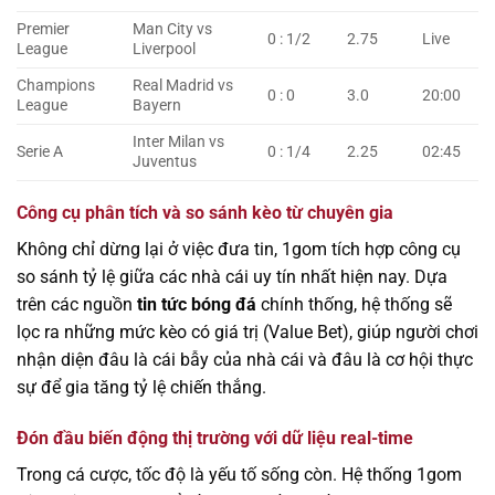
Premier
Man City vs
0 : 1/2
2.75
Live
League
Liverpool
Champions
Real Madrid vs
0 : 0
3.0
20:00
League
Bayern
Inter Milan vs
Serie A
0 : 1/4
2.25
02:45
Juventus
Công cụ phân tích và so sánh kèo từ chuyên gia
Không chỉ dừng lại ở việc đưa tin, 1gom tích hợp công cụ
so sánh tỷ lệ giữa các nhà cái uy tín nhất hiện nay. Dựa
trên các nguồn
tin tức bóng đá
chính thống, hệ thống sẽ
lọc ra những mức kèo có giá trị (Value Bet), giúp người chơi
nhận diện đâu là cái bẫy của nhà cái và đâu là cơ hội thực
sự để gia tăng tỷ lệ chiến thắng.
Đón đầu biến động thị trường với dữ liệu real-time
Trong cá cược, tốc độ là yếu tố sống còn. Hệ thống 1gom