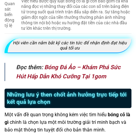
Việc hiểu được quy luật bóng cỏ là gì còn bao gồm cả khả
Quan
năng đọc vị những thay đổi của các con số trên bảng điện
sát
tử trong suốt quá trình trận đấu sắp diễn ra. Sự tăng hoặc
biến
giảm đột ngột của tiền thưởng thường phản ánh những
động
thông tin nội bộ hoặc xu hướng đặt tiền của các nhà đầu
tỷ lệ
tư lớn khác trên thị trường.
Hội viên cần nắm bắt kỹ các tin tức để nhận định đạt hiệu
quả tối ưu
Đọc thêm:
Bóng Đá Ảo – Khám Phá Sức
Hút Hấp Dẫn Khó Cưỡng Tại 1gom
Những lưu ý then chốt ảnh hưởng trực tiếp tới
kết quả lựa chọn
Một vấn đề quan trọng không kém việc tìm hiểu
bóng cỏ là
gì
chính là chọn lựa một môi trường giải trí minh bạch và
bảo mật thông tin tuyệt đối cho bản thân mình.