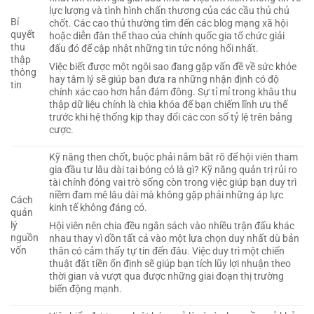
lực lượng và tình hình chấn thương của các cầu thủ chủ
Bí
chốt. Các cao thủ thường tìm đến các blog mạng xã hội
quyết
hoặc diễn đàn thể thao của chính quốc gia tổ chức giải
thu
đấu đó để cập nhật những tin tức nóng hổi nhất.
thập
Việc biết được một ngôi sao đang gặp vấn đề về sức khỏe
thông
hay tâm lý sẽ giúp bạn đưa ra những nhận định có độ
tin
chính xác cao hơn hẳn đám đông. Sự tỉ mỉ trong khâu thu
thập dữ liệu chính là chìa khóa để bạn chiếm lĩnh ưu thế
trước khi hệ thống kịp thay đổi các con số tỷ lệ trên bảng
cược.
Kỹ năng then chốt, buộc phải nắm bắt rõ để hội viên tham
gia đầu tư lâu dài tại bóng cỏ là gì? Kỹ năng quản trị rủi ro
tài chính đóng vai trò sống còn trong việc giúp bạn duy trì
niềm đam mê lâu dài mà không gặp phải những áp lực
Cách
kinh tế không đáng có.
quản
lý
Hội viên nên chia đều ngân sách vào nhiều trận đấu khác
nguồn
nhau thay vì dồn tất cả vào một lựa chọn duy nhất dù bản
vốn
thân có cảm thấy tự tin đến đâu. Việc duy trì một chiến
thuật đặt tiền ổn định sẽ giúp bạn tích lũy lợi nhuận theo
thời gian và vượt qua được những giai đoạn thị trường
biến động mạnh.