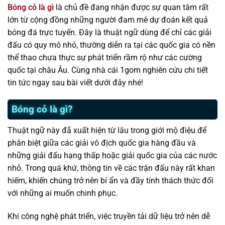
Bóng cỏ là gì
là chủ đề đang nhận được sự quan tâm rất
lớn từ cộng đồng những người đam mê dự đoán kết quả
bóng đá trực tuyến. Đây là thuật ngữ dùng để chỉ các giải
đấu có quy mô nhỏ, thường diễn ra tại các quốc gia có nền
thể thao chưa thực sự phát triển rầm rộ như các cường
quốc tại châu Âu. Cùng nhà cái 1gom nghiên cứu chi tiết
tin tức ngay sau bài viết dưới đây nhé!
Bóng cỏ là gì?
Thuật ngữ này đã xuất hiện từ lâu trong giới mộ điệu để
phân biệt giữa các giải vô địch quốc gia hàng đầu và
những giải đấu hạng thấp hoặc giải quốc gia của các nước
nhỏ. Trong quá khứ, thông tin về các trận đấu này rất khan
hiếm, khiến chúng trở nên bí ẩn và đầy tính thách thức đối
với những ai muốn chinh phục.
Khi công nghệ phát triển, việc truyền tải dữ liệu trở nên dễ