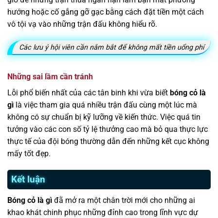
hướng hoặc cố gắng gỡ gạc bằng cách đặt tiền một cách
vô tội vạ vào những trận đấu không hiểu rõ.
Các lưu ý hội viên cần nắm bắt để không mất tiền uổng phí
Những sai lầm cần tránh
Lỗi phổ biến nhất của các tân binh khi vừa biết
bóng cỏ là
gì
là việc tham gia quá nhiều trận đấu cùng một lúc mà
không có sự chuẩn bị kỹ lưỡng về kiến thức. Việc quá tin
tưởng vào các con số tỷ lệ thưởng cao mà bỏ qua thực lực
thực tế của đội bóng thường dẫn đến những kết cục không
mấy tốt đẹp.
Kết luận
Bóng cỏ là gì
đã mở ra một chân trời mới cho những ai
khao khát chinh phục những đỉnh cao trong lĩnh vực dự