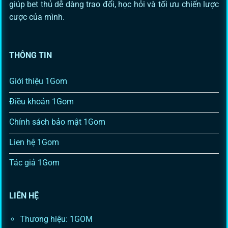
giúp bet thủ dễ dàng trao đổi, học hỏi và tối ưu chiến lược
cược của mình.
THÔNG TIN
Giới thiệu 1Gom
Điều khoản 1Gom
Chính sách bảo mật 1Gom
Lien hệ 1Gom
Tác giả 1Gom
LIÊN HỆ
Thương hiệu: 1GOM