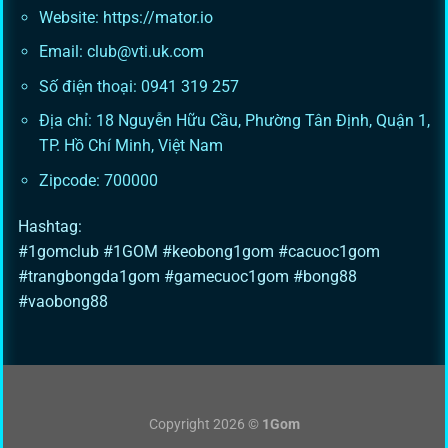
Website: https://mator.io
Email:
club@vti.uk.com
Số điện thoại: 0941 319 257
Địa chỉ: 18 Nguyễn Hữu Cầu, Phường Tân Định, Quận 1,
TP. Hồ Chí Minh, Việt Nam
Zipcode: 700000
Hashtag:
#1gomclub #1GOM #keobong1gom #cacuoc1gom
#trangbongda1gom #gamecuoc1gom #bong88
#vaobong88
Copyright 2026 ©
1Gom