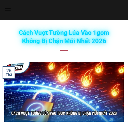
Chuyển
đến
nội
dung
Cách Vượt Tường Lửa Vào 1gom
Không Bị Chặn Mới Nhất 2026
26
Th3