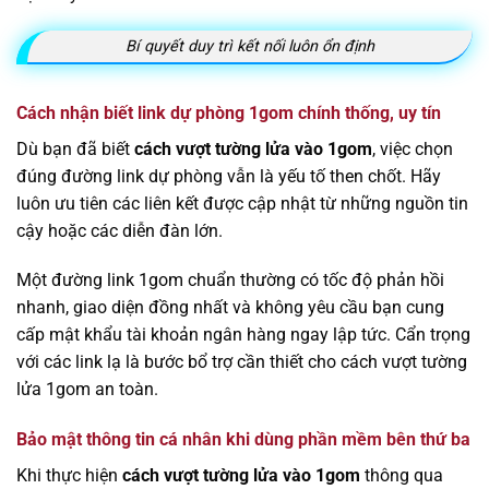
Bí quyết duy trì kết nối luôn ổn định
Cách nhận biết link dự phòng 1gom chính thống, uy tín
Dù bạn đã biết
cách vượt tường lửa vào 1gom
, việc chọn
đúng đường link dự phòng vẫn là yếu tố then chốt. Hãy
luôn ưu tiên các liên kết được cập nhật từ những nguồn tin
cậy hoặc các diễn đàn lớn.
Một đường link 1gom chuẩn thường có tốc độ phản hồi
nhanh, giao diện đồng nhất và không yêu cầu bạn cung
cấp mật khẩu tài khoản ngân hàng ngay lập tức. Cẩn trọng
với các link lạ là bước bổ trợ cần thiết cho cách vượt tường
lửa 1gom an toàn.
Bảo mật thông tin cá nhân khi dùng phần mềm bên thứ ba
Khi thực hiện
cách vượt tường lửa vào 1gom
thông qua