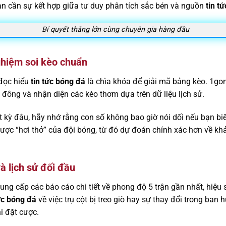
n cần sự kết hợp giữa tư duy phân tích sắc bén và nguồn
tin t
Bí quyết thắng lớn cùng chuyên gia hàng đầu
ghiệm soi kèo chuẩn
 đọc hiểu
tin tức bóng đá
là chìa khóa để giải mã bảng kèo. 1go
 đông và nhận diện các kèo thơm dựa trên dữ liệu lịch sử.
 kỳ đâu, hãy nhớ rằng con số không bao giờ nói dối nếu bạn biế
ược “hơi thở” của đội bóng, từ đó dự đoán chính xác hơn về khả
à lịch sử đối đầu
ung cấp các báo cáo chi tiết về phong độ 5 trận gần nhất, hiệu
ức bóng đá
về việc trụ cột bị treo giò hay sự thay đổi trong ba
i đặt cược.