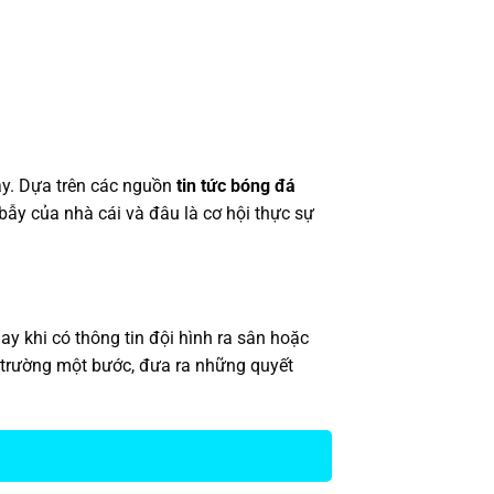
nay. Dựa trên các nguồn
tin tức bóng đá
 bẫy của nhà cái và đâu là cơ hội thực sự
y khi có thông tin đội hình ra sân hoặc
ị trường một bước, đưa ra những quyết