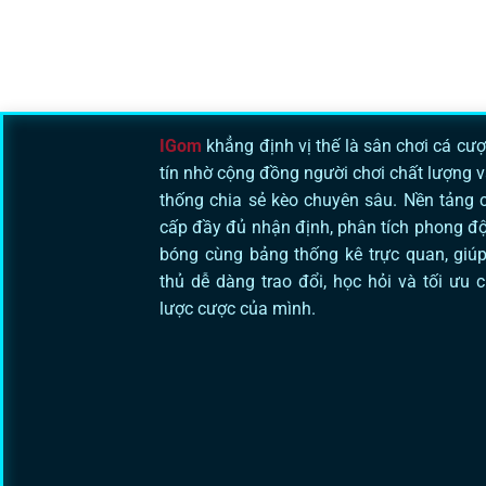
IGom
khẳng định vị thế là sân chơi cá cượ
tín nhờ cộng đồng người chơi chất lượng v
thống chia sẻ kèo chuyên sâu. Nền tảng 
cấp đầy đủ nhận định, phân tích phong độ
bóng cùng bảng thống kê trực quan, giúp
thủ dễ dàng trao đổi, học hỏi và tối ưu c
lược cược của mình.