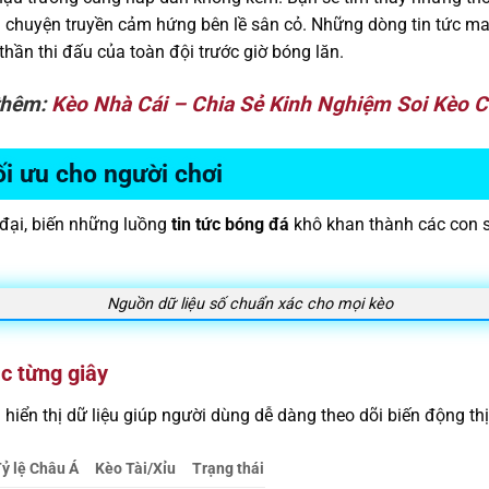
 chuyện truyền cảm hứng bên lề sân cỏ. Những dòng tin tức mang
thần thi đấu của toàn đội trước giờ bóng lăn.
thêm:
Kèo Nhà Cái – Chia Sẻ Kinh Nghiệm Soi Kèo 
ối ưu cho người chơi
 đại, biến những luồng
tin tức bóng đá
khô khan thành các con số 
Nguồn dữ liệu số chuẩn xác cho mọi kèo
ác từng giây
iển thị dữ liệu giúp người dùng dễ dàng theo dõi biến động thị
ỷ lệ Châu Á
Kèo Tài/Xỉu
Trạng thái