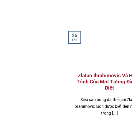
26
Th2
Zlatan Ibrahimovic Và 
Trình Của Một Tượng Đà
Diệt
Siêu sao bóng đá thế giới Zl
Ibrahimovic luôn được biết đến
trong [...]