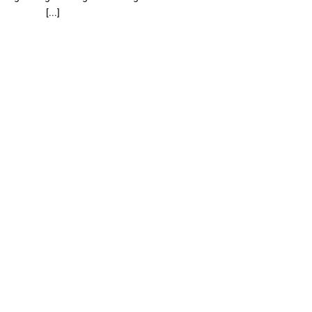
[...]