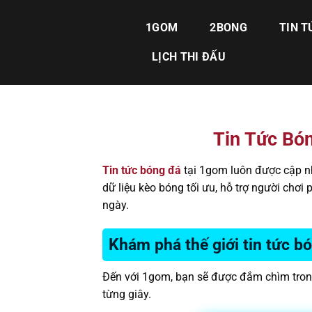
Chuyển
đến
1GOM
2BONG
TIN 
nội
LỊCH THI ĐẤU
dung
Tin Tức Bó
Tin tức bóng đá
tại 1gom luôn được cập n
dữ liệu kèo bóng tối ưu, hỗ trợ người chơi
ngày.
Khám phá thế giới tin tức b
Đến với 1gom, bạn sẽ được đắm chìm tro
từng giây.