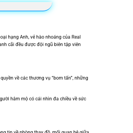
Ngoại hạng Anh, vẻ hào nhoáng của Real
ranh cãi đều được đội ngũ biên tập viên
quyền về các thương vụ “bom tấn”, những
người hâm mộ có cái nhìn đa chiều về sức
ng tin về phòng thay đồ, mối quan hệ giữa