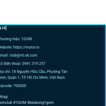
N HỆ
Thương hiệu: 1GOM
ebsite: https://mator.io
mail:
club@vti.uk.com
ố điện thoại: 0941 319 257
ịa chỉ: 18 Nguyễn Hữu Cầu, Phường Tân
ịnh, Quận 1, TP. Hồ Chí Minh, Việt Nam
ipcode: 700000
htag:
omclub #1GOM #keobong1gom