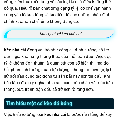
vững kiến thức nền tảng về các loại kèo là điều không thể
bỏ qua. Hiểu rõ bản chất từng dạng tỷ lệ, cơ chế vận hành
cùng yếu tố tác động sẽ tạo tiền đề cho những nhận định
chính xác, hạn chế rủi ro không đáng có.
Khái quát về kèo nhà cái
Kèo nhà cái
đóng vai trò như công cụ định hướng, hỗ trợ
đánh giá khả năng thắng thua của mỗi trận đấu. Việc đọc
tỷ lệ không đơn thuần là quan sát con số hiển thị, mà đòi
hỏi phân tích tương quan lực lượng, phong độ hiện tại, lịch
sử đối đầu cùng tác động từ sân bãi hay lịch thi đấu. Khi
bóc tách được ý nghĩa phía sau các mức chấp và mốc bàn
thắng, bức tranh trận đấu sẽ trở nên rõ ràng hơn.
Tìm hiểu một số kèo đá bóng
Việc hiểu rõ từng loại
kèo nhà cái
là bước nền tảng để xây