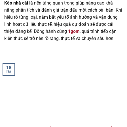
Kèo nhà cái
là nền tảng quan trọng giúp nâng cao khả
năng phân tích và đánh giá trận đấu một cách bài bản. Khi
hiểu rõ từng loại, nắm bắt yếu tố ảnh hưởng và vận dụng
linh hoạt dữ liệu thực tế, hiệu quả dự đoán sẽ được cải
thiện đáng kể. Đồng hành cùng
1gom
, quá trình tiếp cận
kiến thức sẽ trở nên rõ ràng, thực tế và chuyên sâu hơn.
18
Th5