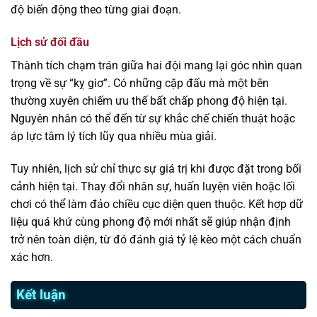
độ biến động theo từng giai đoạn.
Lịch sử đối đầu
Thành tích chạm trán giữa hai đội mang lại góc nhìn quan
trọng về sự “kỵ giơ”. Có những cặp đấu mà một bên
thường xuyên chiếm ưu thế bất chấp phong độ hiện tại.
Nguyên nhân có thể đến từ sự khắc chế chiến thuật hoặc
áp lực tâm lý tích lũy qua nhiều mùa giải.
Tuy nhiên, lịch sử chỉ thực sự giá trị khi được đặt trong bối
cảnh hiện tại. Thay đổi nhân sự, huấn luyện viên hoặc lối
chơi có thể làm đảo chiều cục diện quen thuộc. Kết hợp dữ
liệu quá khứ cùng phong độ mới nhất sẽ giúp nhận định
trở nên toàn diện, từ đó đánh giá tỷ lệ kèo một cách chuẩn
xác hơn.
Kết luận