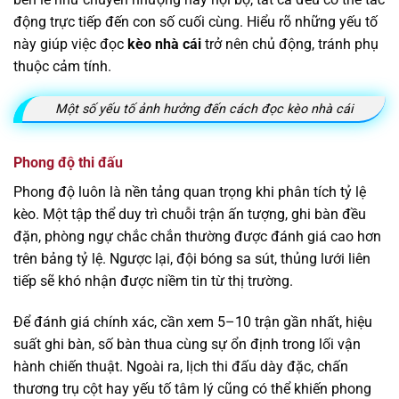
động trực tiếp đến con số cuối cùng. Hiểu rõ những yếu tố
này giúp việc đọc
kèo nhà cái
trở nên chủ động, tránh phụ
thuộc cảm tính.
Một số yếu tố ảnh hưởng đến cách đọc kèo nhà cái
Phong độ thi đấu
Phong độ luôn là nền tảng quan trọng khi phân tích tỷ lệ
kèo. Một tập thể duy trì chuỗi trận ấn tượng, ghi bàn đều
đặn, phòng ngự chắc chắn thường được đánh giá cao hơn
trên bảng tỷ lệ. Ngược lại, đội bóng sa sút, thủng lưới liên
tiếp sẽ khó nhận được niềm tin từ thị trường.
Để đánh giá chính xác, cần xem 5–10 trận gần nhất, hiệu
suất ghi bàn, số bàn thua cùng sự ổn định trong lối vận
hành chiến thuật. Ngoài ra, lịch thi đấu dày đặc, chấn
thương trụ cột hay yếu tố tâm lý cũng có thể khiến phong