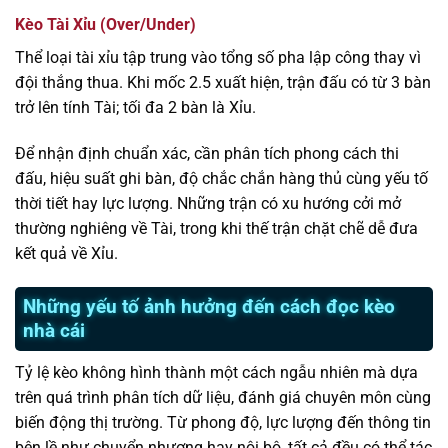
Kèo Tài Xỉu (Over/Under)
Thể loại tài xỉu tập trung vào tổng số pha lập công thay vì
đội thắng thua. Khi mốc 2.5 xuất hiện, trận đấu có từ 3 bàn
trở lên tính Tài; tối đa 2 bàn là Xỉu.
Để nhận định chuẩn xác, cần phân tích phong cách thi
đấu, hiệu suất ghi bàn, độ chắc chắn hàng thủ cùng yếu tố
thời tiết hay lực lượng. Những trận có xu hướng cởi mở
thường nghiêng về Tài, trong khi thế trận chặt chẽ dễ đưa
kết quả về Xỉu.
Những yếu tố ảnh hưởng đến cách đọc kèo
nhà cái
Tỷ lệ kèo không hình thành một cách ngẫu nhiên mà dựa
trên quá trình phân tích dữ liệu, đánh giá chuyên môn cùng
biến động thị trường. Từ phong độ, lực lượng đến thông tin
bên lề như chuyển nhượng hay nội bộ, tất cả đều có thể tác