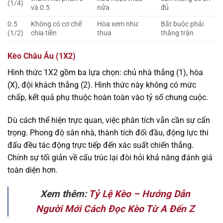
(1/4)
và 0.5
nửa
đủ
0.5
Không có cơ chế
Hòa xem như
Bắt buộc phải
(1/2)
chia tiền
thua
thắng trận
Kèo Châu Âu (1X2)
Hình thức 1X2 gồm ba lựa chọn: chủ nhà thắng (1), hòa
(X), đội khách thắng (2). Hình thức này không có mức
chấp, kết quả phụ thuộc hoàn toàn vào tỷ số chung cuộc.
Dù cách thể hiện trực quan, việc phân tích vẫn cần sự cẩn
trọng. Phong độ sân nhà, thành tích đối đầu, động lực thi
đấu đều tác động trực tiếp đến xác suất chiến thắng.
Chính sự tối giản về cấu trúc lại đòi hỏi khả năng đánh giá
toàn diện hơn.
Xem thêm:
Tỷ Lệ Kèo – Hướng Dẫn
Người Mới Cách Đọc Kèo Từ A Đến Z