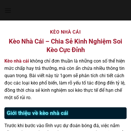
Chuyển
đến
nội
dung
KÈO NHÀ CÁI
Kèo Nhà Cái – Chia Sẻ Kinh Nghiệm Soi
Kèo Cực Đỉnh
Kèo nhà cái
không chỉ đơn thuần là những con số thể hiện
mức chấp hay trả thưởng, mà còn ẩn chứa nhiều thông tin
quan trọng. Bài viết này từ 1gom sẽ phân tích chi tiết cách
đọc các loại kèo phổ biến, làm rõ yếu tố tác động đến tỷ lệ,
đồng thời chia sẻ kinh nghiệm soi kèo thực tế để hạn chế
một số rủi ro.
Giới thiệu về kèo nhà cái
Trước khi bước vào lĩnh vực dự đoán bóng đá, việc nắm