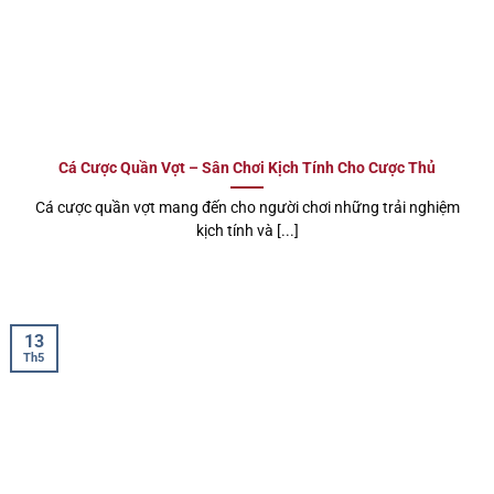
Cá Cược Quần Vợt – Sân Chơi Kịch Tính Cho Cược Thủ
Cá cược quần vợt mang đến cho người chơi những trải nghiệm
kịch tính và [...]
13
Th5