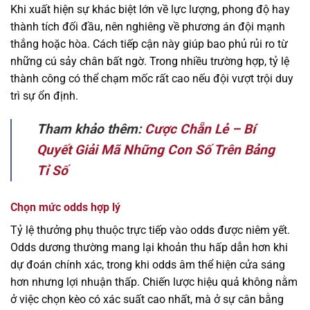
Khi xuất hiện sự khác biệt lớn về lực lượng, phong độ hay
thành tích đối đầu, nên nghiêng về phương án đội mạnh
thắng hoặc hòa. Cách tiếp cận này giúp bao phủ rủi ro từ
những cú sảy chân bất ngờ. Trong nhiều trường hợp, tỷ lệ
thành công có thể chạm mốc rất cao nếu đội vượt trội duy
trì sự ổn định.
Tham khảo thêm:
Cược Chẵn Lẻ – Bí
Quyết Giải Mã Những Con Số Trên Bảng
Tỉ Số
Chọn mức odds hợp lý
Tỷ lệ thưởng phụ thuộc trực tiếp vào odds được niêm yết.
Odds dương thường mang lại khoản thu hấp dẫn hơn khi
dự đoán chính xác, trong khi odds âm thể hiện cửa sáng
hơn nhưng lợi nhuận thấp. Chiến lược hiệu quả không nằm
ở việc chọn kèo có xác suất cao nhất, mà ở sự cân bằng