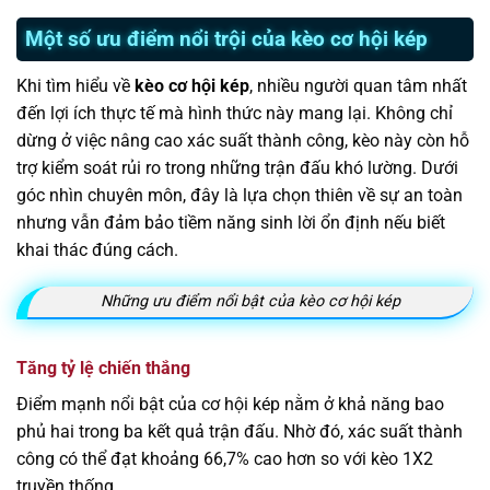
Một số ưu điểm nổi trội của kèo cơ hội kép
Khi tìm hiểu về
kèo cơ hội kép
, nhiều người quan tâm nhất
đến lợi ích thực tế mà hình thức này mang lại. Không chỉ
dừng ở việc nâng cao xác suất thành công, kèo này còn hỗ
trợ kiểm soát rủi ro trong những trận đấu khó lường. Dưới
góc nhìn chuyên môn, đây là lựa chọn thiên về sự an toàn
nhưng vẫn đảm bảo tiềm năng sinh lời ổn định nếu biết
khai thác đúng cách.
Những ưu điểm nổi bật của kèo cơ hội kép
Tăng tỷ lệ chiến thắng
Điểm mạnh nổi bật của cơ hội kép nằm ở khả năng bao
phủ hai trong ba kết quả trận đấu. Nhờ đó, xác suất thành
công có thể đạt khoảng 66,7% cao hơn so với kèo 1X2
truyền thống.