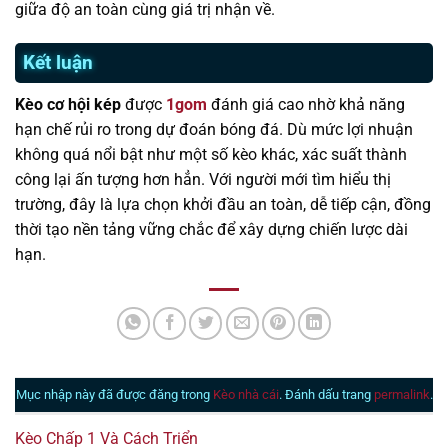
giữa độ an toàn cùng giá trị nhận về.
Kết luận
Kèo cơ hội kép
được
1gom
đánh giá cao nhờ khả năng
hạn chế rủi ro trong dự đoán bóng đá. Dù mức lợi nhuận
không quá nổi bật như một số kèo khác, xác suất thành
công lại ấn tượng hơn hẳn. Với người mới tìm hiểu thị
trường, đây là lựa chọn khởi đầu an toàn, dễ tiếp cận, đồng
thời tạo nền tảng vững chắc để xây dựng chiến lược dài
hạn.
Mục nhập này đã được đăng trong
Kèo nhà cái
. Đánh dấu trang
permalink
.
Kèo Chấp 1 Và Cách Triển