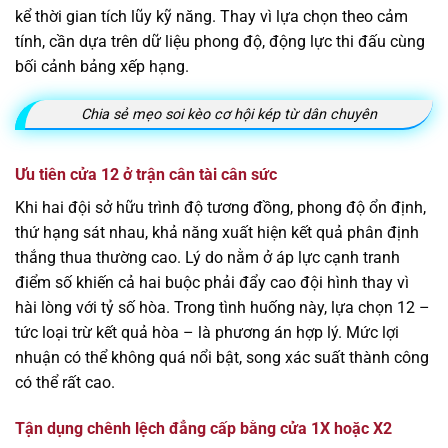
kể thời gian tích lũy kỹ năng. Thay vì lựa chọn theo cảm
tính, cần dựa trên dữ liệu phong độ, động lực thi đấu cùng
bối cảnh bảng xếp hạng.
Chia sẻ mẹo soi kèo cơ hội kép từ dân chuyên
Ưu tiên cửa 12 ở trận cân tài cân sức
Khi hai đội sở hữu trình độ tương đồng, phong độ ổn định,
thứ hạng sát nhau, khả năng xuất hiện kết quả phân định
thắng thua thường cao. Lý do nằm ở áp lực cạnh tranh
điểm số khiến cả hai buộc phải đẩy cao đội hình thay vì
hài lòng với tỷ số hòa. Trong tình huống này, lựa chọn 12 –
tức loại trừ kết quả hòa – là phương án hợp lý. Mức lợi
nhuận có thể không quá nổi bật, song xác suất thành công
có thể rất cao.
Tận dụng chênh lệch đẳng cấp bằng cửa 1X hoặc X2