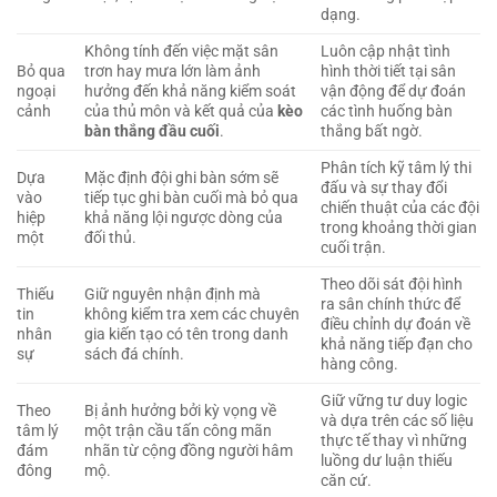
dạng.
Không tính đến việc mặt sân
Luôn cập nhật tình
Bỏ qua
trơn hay mưa lớn làm ảnh
hình thời tiết tại sân
ngoại
hưởng đến khả năng kiểm soát
vận động để dự đoán
cảnh
của thủ môn và kết quả của
kèo
các tình huống bàn
bàn thắng đầu cuối
.
thắng bất ngờ.
Phân tích kỹ tâm lý thi
Dựa
Mặc định đội ghi bàn sớm sẽ
đấu và sự thay đổi
vào
tiếp tục ghi bàn cuối mà bỏ qua
chiến thuật của các đội
hiệp
khả năng lội ngược dòng của
trong khoảng thời gian
một
đối thủ.
cuối trận.
Theo dõi sát đội hình
Thiếu
Giữ nguyên nhận định mà
ra sân chính thức để
tin
không kiểm tra xem các chuyên
điều chỉnh dự đoán về
nhân
gia kiến tạo có tên trong danh
khả năng tiếp đạn cho
sự
sách đá chính.
hàng công.
Giữ vững tư duy logic
Theo
Bị ảnh hưởng bởi kỳ vọng về
và dựa trên các số liệu
tâm lý
một trận cầu tấn công mãn
thực tế thay vì những
đám
nhãn từ cộng đồng người hâm
luồng dư luận thiếu
đông
mộ.
căn cứ.