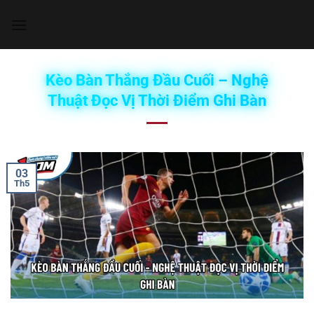
Chuyển
đến
nội
dung
Kèo Bàn Thắng Đầu Cuối – Nghệ
Thuật Đọc Vị Thời Điểm Ghi Bàn
03
Th5