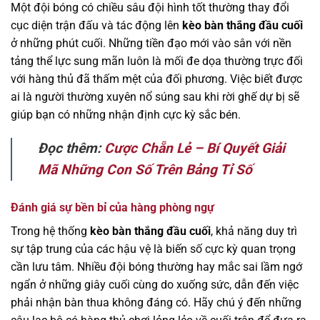
Một đội bóng có chiều sâu đội hình tốt thường thay đổi
cục diện trận đấu và tác động lên
kèo bàn thắng đầu cuối
ở những phút cuối. Những tiền đạo mới vào sân với nền
tảng thể lực sung mãn luôn là mối đe dọa thường trực đối
với hàng thủ đã thấm mệt của đối phương. Việc biết được
ai là người thường xuyên nổ súng sau khi rời ghế dự bị sẽ
giúp bạn có những nhận định cực kỳ sắc bén.
Đọc thêm:
Cược Chẵn Lẻ – Bí Quyết Giải
Mã Những Con Số Trên Bảng Tỉ Số
Đánh giá sự bền bỉ của hàng phòng ngự
Trong hệ thống
kèo bàn thắng đầu cuối
, khả năng duy trì
sự tập trung của các hậu vệ là biến số cực kỳ quan trọng
cần lưu tâm. Nhiều đội bóng thường hay mắc sai lầm ngớ
ngẩn ở những giây cuối cùng do xuống sức, dẫn đến việc
phải nhận bàn thua không đáng có. Hãy chú ý đến những