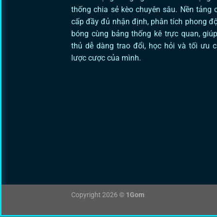
thống chia sẻ kèo chuyên sâu. Nền tảng 
cấp đầy đủ nhận định, phân tích phong độ
bóng cùng bảng thống kê trực quan, giúp
thủ dễ dàng trao đổi, học hỏi và tối ưu c
lược cược của mình.
Copyright 2026 ©
1Gom