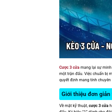
Cược 3 cửa
mang lại sự minh 
một trận đấu. Việc chuẩn bị m
quyết định mang tính chuyên
Giới thiệu đơn giản
Về mặt kỹ thuật,
cược 3 cửa
h
đấu. Ký hiệu “1” dành cho đội