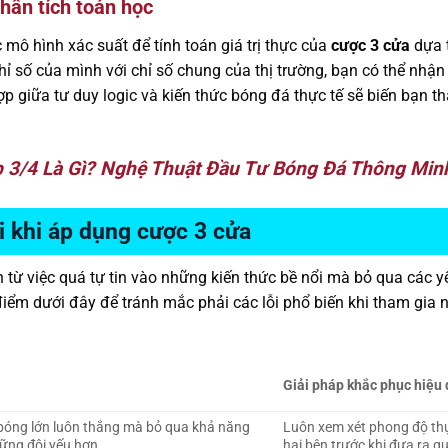
ân tích toán học
mô hình xác suất để tính toán giá trị thực của
cược 3 cửa
dựa t
ỉ số của mình với chỉ số chung của thị trường, bạn có thể nhận 
ợp giữa tư duy logic và kiến thức bóng đá thực tế sẽ biến bạn t
 3/4 Là Gì? Nghệ Thuật Đầu Tư Bóng Đá Thông Min
i khi áp dụng cược 3 cửa
từ việc quá tự tin vào những kiến thức bề nổi mà bỏ qua các yế
điểm dưới đây để tránh mắc phải các lỗi phổ biến khi tham gia
Giải pháp khắc phục hiệu
 bóng lớn luôn thắng mà bỏ qua khả năng
Luôn xem xét phong độ thực
ững đội yếu hơn.
hai bên trước khi đưa ra qu