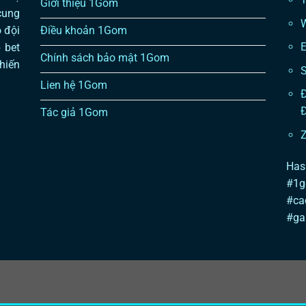
Giới thiệu 1Gom
cung
W
Điều khoản 1Gom
 đội
E
 bet
Chính sách bảo mật 1Gom
hiến
S
Lien hệ 1Gom
Đ
Đ
Tác giả 1Gom
Z
Has
#1g
#ca
#ga