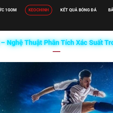
TỨC 1GOM
KEOCHINH
KẾT QUẢ BÓNG ĐÁ
B
– Nghệ Thuật Phân Tích Xác Suất T