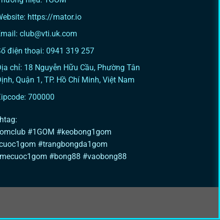
ebsite: https://mator.io
mail:
club@vti.uk.com
ố điện thoại: 0941 319 257
ịa chỉ: 18 Nguyễn Hữu Cầu, Phường Tân
ịnh, Quận 1, TP. Hồ Chí Minh, Việt Nam
ipcode: 700000
htag:
omclub #1GOM #keobong1gom
cuoc1gom #trangbongda1gom
mecuoc1gom #bong88 #vaobong88