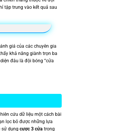
ỉ tập trung vào kết quả sau
đánh giá của các chuyên gia
 thấy khả năng giành trọn ba
diện đâu là đội bóng “cửa
hiên cứu dữ liệu một cách bài
 bạn lọc bỏ được những lựa
c sử dụng
cược 3 cửa
trong