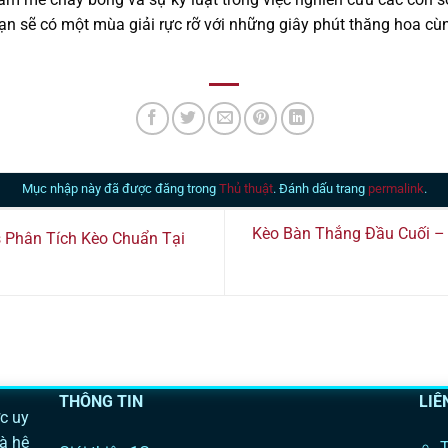
ạn sẽ có một mùa giải rực rỡ với những giây phút thăng hoa cùng
Mục nhập này đã được đăng trong
Thủ thuật
. Đánh dấu trang
permalink
.
Kèo Bàn Thắng Đầu Cuối – 
 Phân Tích Kèo Chuẩn Tại
THÔNG TIN
LIÊ
c uy
à hệ