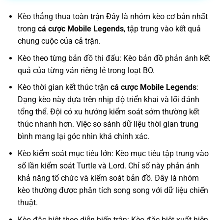
Kèo thắng thua toàn trận Đây là nhóm kèo cơ bản nhất
trong
cá cược Mobile Legends
, tập trung vào kết quả
chung cuộc của cả trận.
Kèo theo từng bản đồ thi đấu: Kèo bản đồ phản ánh kết
quả của từng ván riêng lẻ trong loạt BO.
Kèo thời gian kết thúc trận
cá cược Mobile Legends
:
Dạng kèo này dựa trên nhịp độ triển khai và lối đánh
tổng thể. Đội có xu hướng kiểm soát sớm thường kết
thúc nhanh hơn. Việc so sánh dữ liệu thời gian trung
bình mang lại góc nhìn khá chính xác.
Kèo kiểm soát mục tiêu lớn: Kèo mục tiêu tập trung vào
số lần kiểm soát Turtle và Lord. Chỉ số này phản ánh
khả năng tổ chức và kiểm soát bản đồ. Đây là nhóm
kèo thường được phân tích song song với dữ liệu chiến
thuật.
Kèo đặc biệt theo diễn biến trận: Kèo đặc biệt xuất hiện