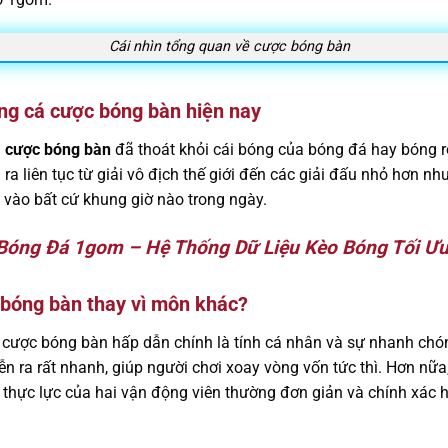
Cái nhìn tổng quan về cược bóng bàn
ờng cá cược bóng bàn hiện nay
 cược bóng bàn
đã thoát khỏi cái bóng của bóng đá hay bóng rổ
n ra liên tục từ giải vô địch thế giới đến các giải đấu nhỏ hơn 
c vào bất cứ khung giờ nào trong ngày.
 Bóng Đá 1gom – Hệ Thống Dữ Liệu Kèo Bóng Tối Ư
 bóng bàn thay vì môn khác?
n cược bóng bàn hấp dẫn chính là tính cá nhân và sự nhanh chó
ễn ra rất nhanh, giúp người chơi xoay vòng vốn tức thì. Hơn nữa,
 thực lực của hai vận động viên thường đơn giản và chính xác h