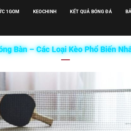
TỨC 1GOM
KEOCHINH
KẾT QUẢ BÓNG ĐÁ
B
ng Bàn – Các Loại Kèo Phổ Biến Nh