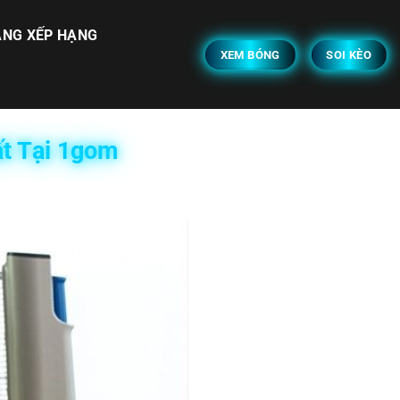
ẢNG XẾP HẠNG
XEM BÓNG
SOI KÈO
ất Tại 1gom