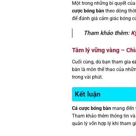
Một trong những bí quyết của c
cược bóng bàn
theo dòng thời
để đánh giá cảm giác bóng c
Tham khảo thêm:
K
Tâm lý vững vàng – Chì
Cuối cùng, dù bạn tham gia
c
bàn là môn thể thao của những
trong vài phút.
Kết luận
Cá cược bóng bàn
mang đến tr
Tham khảo thêm thông tin và 
quản lý vốn hợp lý khi tham gi