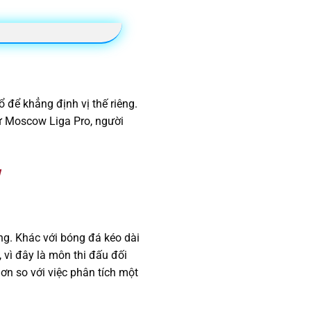
 để khẳng định vị thế riêng.
như Moscow Liga Pro, người
u
ng. Khác với bóng đá kéo dài
 vì đây là môn thi đấu đối
ơn so với việc phân tích một