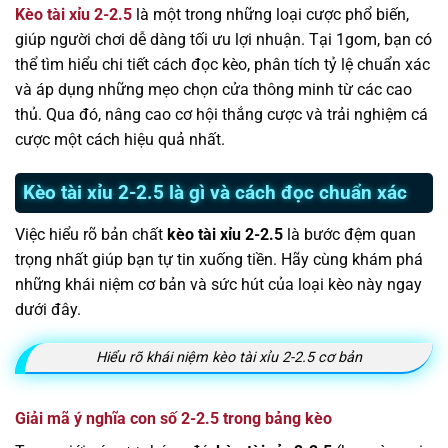
Kèo tài xỉu 2-2.5
là một trong những loại cược phổ biến,
giúp người chơi dễ dàng tối ưu lợi nhuận. Tại 1gom, bạn có
thể tìm hiểu chi tiết cách đọc kèo, phân tích tỷ lệ chuẩn xác
và áp dụng những mẹo chọn cửa thông minh từ các cao
thủ. Qua đó, nâng cao cơ hội thắng cược và trải nghiệm cá
cược một cách hiệu quả nhất.
Kèo tài xỉu 2-2.5 là gì và cách đọc chuẩn xác
Việc hiểu rõ bản chất
kèo tài xỉu 2-2.5
là bước đệm quan
trọng nhất giúp bạn tự tin xuống tiền. Hãy cùng khám phá
những khái niệm cơ bản và sức hút của loại kèo này ngay
dưới đây.
Hiểu rõ khái niệm kèo tài xỉu 2-2.5 cơ bản
Giải mã ý nghĩa con số 2-2.5 trong bảng kèo