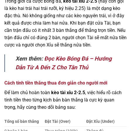
Trong giới cá cược bóng đá,
kèo tài xỉu 2-2.5
(hay còn gọi
là kèo hai trái hai trái rưỡi, ký hiệu 2.25) là một dạng kèo
đặc thù. Nó không giống như các kèo nguyên trái, vì ở đây
kết quả được chia làm hai nửa. Khi bạn đặt cửa Tài, bạn
cần trận đấu có ít nhất 3 bàn thắng để thắng trọn tiền. Nếu
trận đấu chỉ có đúng 2 bàn, người chọn Tài sẽ mất nửa tiền
cược và người chọn Xỉu sẽ thắng nửa tiền.
Xem thêm:
Đọc Kèo Bóng Đá – Hướng
Dẫn Từ A Đến Z Cho Tân Thủ
Cách tính tiền thắng thua đơn giản cho người mới
Để làm chủ hoàn toàn
kèo tài xỉu 2-2.5
, việc hiểu rõ cách
tính tiền theo từng kịch bản bàn thắng là cực kỳ quan
trọng, hãy cùng theo dõi bảng sau:
Tổng số bàn thắng
Đặt Tài (Over)
Đặt Xỉu (Under)