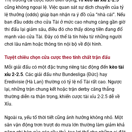
cũng không ngoại lệ. Việc quan sát sự dịch chuyển của tỷ
lệ thưởng (odds) giúp bạn nhận ra ý đồ của “nhà cái”. Nếu
ban đầu odds cho cửa Tài ở mức cao nhưng càng gần giờ
thi đấu lại giảm sâu, điều đó cho thấy dòng tiền đang đổ
mạnh vào cửa Tài. Đây có thể là tín hiệu từ những người
chơi lâu năm hoặc thông tin nội bộ về đội hình.
Tuyệt chiêu chọn cửa cược theo tính chất trận đấu
Mỗi giải đấu có một đặc trưng riêng tác động đến
kèo tài
xỉu 2-2.5
. Các giải đấu như Bundesliga (Đức) hay
Eredivisie (Hà Lan) thường có tỷ lệ nổ Tài rất cao. Ngược
lại, những trận chung kết hoặc trận derby căng thẳng
thường diễn ra thận trọng, khiến cược tài xỉu 2-2.5 dễ về
Xỉu.
Ngoài ra, yếu tố thời tiết cũng ảnh hưởng không nhỏ. Một
sân vận động trơn trượt do mưa lớn thường làm giảm khả