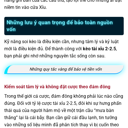
năng ghi bàn của các cầu thủ, tạo lợi thế cho những ai đặt
niềm tin vào cửa Xỉu.
Những lưu ý quan trọng để bảo toàn nguồn
vốn
Kỹ năng soi kèo là điều kiện cần, nhưng tâm lý và kỷ luật
mới là điều kiện đủ. Để thành công với
kèo tài xỉu 2-2.5
,
bạn phải ghi nhớ những nguyên tắc sống còn sau.
Những quy tắc vàng để bảo vệ tiền vốn
Kiểm soát tâm lý và không đặt cược theo đám đông
Trong thế giới cá cược, đám đông không phải lúc nào cũng
đúng. Đối với tỷ lệ cược tài xỉu 2-2.5, đôi khi sự hưng phấn
thái quá của người hâm mộ về một trận cầu “mưa bàn
thắng” lại là cái bẫy. Bạn cần giữ cái đầu lạnh, tin tưởng
vào những số liệu mình đã phân tích thay vì bị cuốn theo