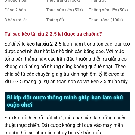
0 hoặc 1 bàn
Thua trắng (100k)
Thắng đủ
Đúng 2 bàn
Thua nửa tiền (50k)
Thắng nửa tiền (50k)
3 bàn trở lên
Thắng đủ
Thua trắng (100k)
Tại sao kèo tài xỉu 2-2.5 lại được ưa chuộng?
Sở dĩ tỷ lệ
kèo tài xỉu 2-2.5
luôn nằm trong top các loại kèo
được chơi nhiều nhất là nhờ tính cân bằng cao. Với mức
tổng bàn thắng này, các trận đấu thường diễn ra giằng co,
không quá bùng nổ nhưng cũng không quá tẻ nhạt. Theo
chia sẻ từ các chuyên gia giàu kinh nghiệm, tỷ lệ cược tài
xỉu 2-2.5 mang lại sự an toàn hơn so với kèo 2.5 thuần túy.
Bí kíp đặt cược thông minh giúp bạn làm chủ
cuộc chơi
Sau khi đã hiểu rõ luật chơi, điều bạn cần là những chiến
thuật thực chiến. Đặt cược không chỉ dựa vào may mắn
mà đòi hỏi sự phân tích nhạy bén về trận đấu.