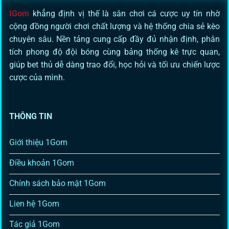
IGom
khẳng định vị thế là sân chơi cá cược uy tín nhờ
cộng đồng người chơi chất lượng và hệ thống chia sẻ kèo
chuyên sâu. Nền tảng cung cấp đầy đủ nhận định, phân
tích phong độ đội bóng cùng bảng thống kê trực quan,
giúp bet thủ dễ dàng trao đổi, học hỏi và tối ưu chiến lược
cược của mình.
THÔNG TIN
Giới thiệu 1Gom
Điều khoản 1Gom
Chính sách bảo mật 1Gom
Lien hệ 1Gom
Tác giả 1Gom