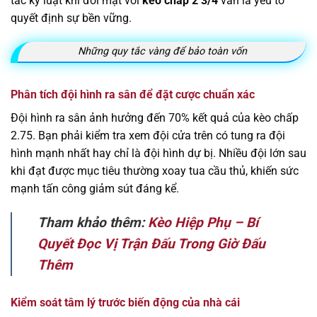
tắc kỷ luật khi đối mặt với
kèo chấp 2 3/4
vẫn là yếu tố
quyết định sự bền vững.
Những quy tắc vàng để bảo toàn vốn
Phân tích đội hình ra sân để đặt cược chuẩn xác
Đội hình ra sân ảnh hưởng đến 70% kết quả của kèo chấp
2.75. Bạn phải kiểm tra xem đội cửa trên có tung ra đội
hình mạnh nhất hay chỉ là đội hình dự bị. Nhiều đội lớn sau
khi đạt được mục tiêu thường xoay tua cầu thủ, khiến sức
mạnh tấn công giảm sút đáng kể.
Tham khảo thêm:
Kèo Hiệp Phụ – Bí
Quyết Đọc Vị Trận Đấu Trong Giờ Đấu
Thêm
Kiểm soát tâm lý trước biến động của nhà cái