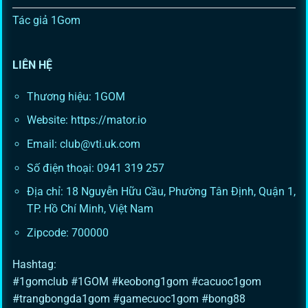
Tác giả 1Gom
LIÊN HỆ
Thương hiệu: 1GOM
Website: https://mator.io
Email:
club@vti.uk.com
Số điện thoại: 0941 319 257
Địa chỉ: 18 Nguyễn Hữu Cầu, Phường Tân Định, Quận 1,
TP. Hồ Chí Minh, Việt Nam
Zipcode: 700000
Hashtag:
#1gomclub #1GOM #keobong1gom #cacuoc1gom
#trangbongda1gom #gamecuoc1gom #bong88