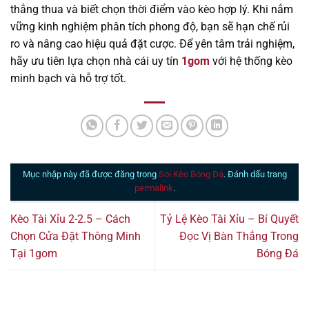
thắng thua và biết chọn thời điểm vào kèo hợp lý. Khi nắm
vững kinh nghiệm phân tích phong độ, bạn sẽ hạn chế rủi
ro và nâng cao hiệu quả đặt cược. Để yên tâm trải nghiệm,
hãy ưu tiên lựa chọn nhà cái uy tín
1gom
với hệ thống kèo
minh bạch và hỗ trợ tốt.
Mục nhập này đã được đăng trong
Soi Kèo Bóng Đá
. Đánh dấu trang
permalink
.
Kèo Tài Xỉu 2-2.5 – Cách
Tỷ Lệ Kèo Tài Xỉu – Bí Quyết
Chọn Cửa Đặt Thông Minh
Đọc Vị Bàn Thắng Trong
Tại 1gom
Bóng Đá