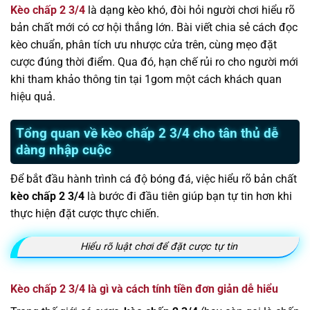
Kèo chấp 2 3/4
là dạng kèo khó, đòi hỏi người chơi hiểu rõ
bản chất mới có cơ hội thắng lớn. Bài viết chia sẻ cách đọc
kèo chuẩn, phân tích ưu nhược cửa trên, cùng mẹo đặt
cược đúng thời điểm. Qua đó, hạn chế rủi ro cho người mới
khi tham khảo thông tin tại 1gom một cách khách quan
hiệu quả.
Tổng quan về kèo chấp 2 3/4 cho tân thủ dễ
dàng nhập cuộc
Để bắt đầu hành trình cá độ bóng đá, việc hiểu rõ bản chất
kèo chấp 2 3/4
là bước đi đầu tiên giúp bạn tự tin hơn khi
thực hiện đặt cược thực chiến.
Hiểu rõ luật chơi để đặt cược tự tin
Kèo chấp 2 3/4 là gì và cách tính tiền đơn giản dễ hiểu