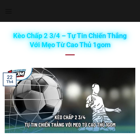
Chuyển
đến
nội
dung
Kèo Chấp 2 3/4 – Tự Tin Chiến Thắng
Với Mẹo Từ Cao Thủ 1gom
22
Th4