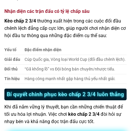
Nhận diện các trận đấu có tỷ lệ chấp sâu
Kèo chấp 2 3/4
thường xuất hiện trong các cuộc đối đầu
chênh lệch đẳng cấp cực lớn, giúp người chơi nhận diện cơ
hội đầu tư thông qua những đặc điểm cụ thể sau:
Yếu tố
Đặc điểm nhận diện
Giải đấu
Cúp Quốc gia, Vòng loại World Cup (đối đầu chênh lệch).
Đối thủ
“Gã khổng lồ” vs Đội bóng bán chuyên/nhược tiểu.
Tín hiệu
Hàng công mạnh nhất gặp hàng thủ yếu nhất giải.
Bí quyết chinh phục kèo chấp 2 3/4 luôn thắng
Khi đã nắm vững lý thuyết, bạn cần những chiến thuật để
tối ưu hóa lợi nhuận. Việc chơi
kèo chấp 2 3/4
đòi hỏi sự
nhạy bén và khả năng đọc trận đấu cực tốt.