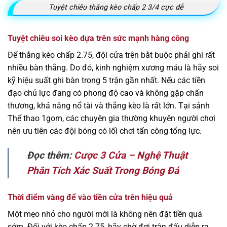
Tuyệt chiêu thắng kèo chấp 2 3/4 cực dễ
Tuyệt chiêu soi kèo dựa trên sức mạnh hàng công
Để thắng kèo chấp 2.75, đội cửa trên bắt buộc phải ghi rất
nhiều bàn thắng. Do đó, kinh nghiệm xương máu là hãy soi
kỹ hiệu suất ghi bàn trong 5 trận gần nhất. Nếu các tiền
đạo chủ lực đang có phong độ cao và không gặp chấn
thương, khả năng nổ tài và thắng kèo là rất lớn. Tại sảnh
Thể thao 1gom, các chuyên gia thường khuyên người chơi
nên ưu tiên các đội bóng có lối chơi tấn công tổng lực.
Đọc thêm:
Cược 3 Cửa – Nghệ Thuật
Phân Tích Xác Suất Trong Bóng Đá
Thời điểm vàng để vào tiền cửa trên hiệu quả
Một mẹo nhỏ cho người mới là không nên đặt tiền quá
sớm. Đối với kèo chấp 2.75, hãy chờ đợi trận đấu diễn ra