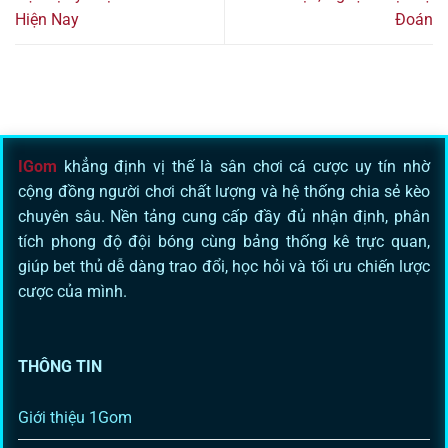
Hiện Nay
Đoán
IGom
khẳng định vị thế là sân chơi cá cược uy tín nhờ
cộng đồng người chơi chất lượng và hệ thống chia sẻ kèo
chuyên sâu. Nền tảng cung cấp đầy đủ nhận định, phân
tích phong độ đội bóng cùng bảng thống kê trực quan,
giúp bet thủ dễ dàng trao đổi, học hỏi và tối ưu chiến lược
cược của mình.
THÔNG TIN
Giới thiệu 1Gom