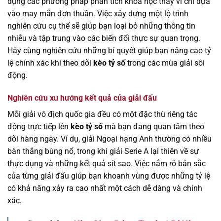
dụng các phương pháp phân tích khoa học thay vì chỉ dựa
vào may mắn đơn thuần. Việc xây dựng một lộ trình
nghiên cứu cụ thể sẽ giúp bạn loại bỏ những thông tin
nhiễu và tập trung vào các biến đổi thực sự quan trọng.
Hãy cùng nghiên cứu những bí quyết giúp bạn nâng cao tỷ
lệ chính xác khi theo dõi
kèo tỷ số
trong các mùa giải sôi
động.
Nghiên cứu xu hướng kết quả của giải đấu
Mỗi giải vô địch quốc gia đều có một đặc thù riêng tác
động trực tiếp lên
kèo tỷ số
mà bạn đang quan tâm theo
dõi hàng ngày. Ví dụ, giải Ngoại hạng Anh thường có nhiều
bàn thắng bùng nổ, trong khi giải Serie A lại thiên về sự
thực dụng và những kết quả sít sao. Việc nắm rõ bản sắc
của từng giải đấu giúp bạn khoanh vùng được những tỷ lệ
có khả năng xảy ra cao nhất một cách dễ dàng và chính
xác.