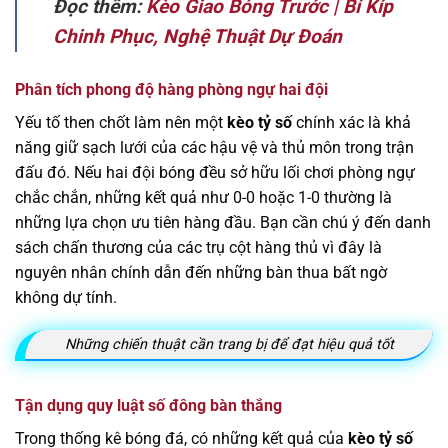
Đọc thêm:
Kèo Giao Bóng Trước | Bí Kíp
Chinh Phục, Nghệ Thuật Dự Đoán
Phân tích phong độ hàng phòng ngự hai đội
Yếu tố then chốt làm nên một
kèo tỷ số
chính xác là khả
năng giữ sạch lưới của các hậu vệ và thủ môn trong trận
đấu đó. Nếu hai đội bóng đều sở hữu lối chơi phòng ngự
chắc chắn, những kết quả như 0-0 hoặc 1-0 thường là
những lựa chọn ưu tiên hàng đầu. Bạn cần chú ý đến danh
sách chấn thương của các trụ cột hàng thủ vì đây là
nguyên nhân chính dẫn đến những bàn thua bất ngờ
không dự tính.
Những chiến thuật cần trang bị để đạt hiệu quả tốt
Tận dụng quy luật số đông bàn thắng
Trong thống kê bóng đá, có những kết quả của
kèo tỷ số