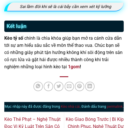
Sai lầm đôi khi sẽ là cái bẫy cần xem xét kỹ lưỡng
Kết luận
Kèo tỷ số
chính là chìa khóa giúp bạn mở ra cánh cửa dẫn
tới sự am hiểu sâu sắc về môn thể thao vua. Chúc bạn sẽ
có những giây phút tận hưởng không khí sôi động trên sân
cỏ rực lửa và gặt hái được nhiều thành công khi trải
nghiệm những loại hình kèo tại
1gom
!
Mục nhập này đã được đăng trong
Kèo nhà cái
. Đánh dấu trang
permalink
.
Kèo Thẻ Phạt – Nghệ Thuật
Kèo Giao Bóng Trước | Bí Kíp
Đọc Vị Kỷ Luật Trên Sân Cỏ
Chinh Phục, Nghệ Thuật Dự