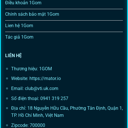
Điều khoản 1Gom
Chính sách bảo mật 1Gom
Lien hệ 1Gom
Tác giả 1Gom
LIÊN HỆ
Thương hiệu: 1GOM
Website: https://mator.io
Email:
club@vti.uk.com
Số điện thoại: 0941 319 257
Địa chỉ: 18 Nguyễn Hữu Cầu, Phường Tân Định, Quận 1,
TP. Hồ Chí Minh, Việt Nam
Zipcode: 700000