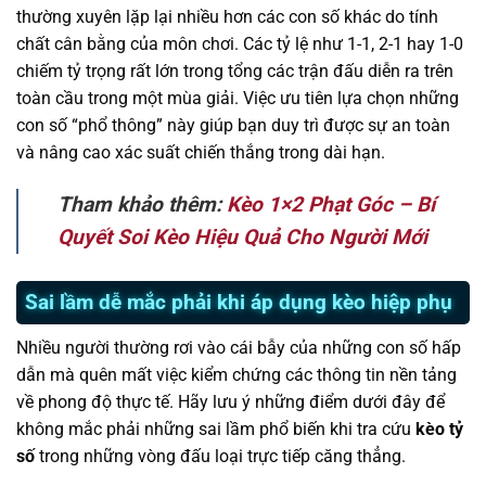
thường xuyên lặp lại nhiều hơn các con số khác do tính
chất cân bằng của môn chơi. Các tỷ lệ như 1-1, 2-1 hay 1-0
chiếm tỷ trọng rất lớn trong tổng các trận đấu diễn ra trên
toàn cầu trong một mùa giải. Việc ưu tiên lựa chọn những
con số “phổ thông” này giúp bạn duy trì được sự an toàn
và nâng cao xác suất chiến thắng trong dài hạn.
Tham khảo thêm:
Kèo 1×2 Phạt Góc – Bí
Quyết Soi Kèo Hiệu Quả Cho Người Mới
Sai lầm dễ mắc phải khi áp dụng kèo hiệp phụ
Nhiều người thường rơi vào cái bẫy của những con số hấp
dẫn mà quên mất việc kiểm chứng các thông tin nền tảng
về phong độ thực tế. Hãy lưu ý những điểm dưới đây để
không mắc phải những sai lầm phổ biến khi tra cứu
kèo tỷ
số
trong những vòng đấu loại trực tiếp căng thẳng.