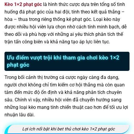
Kèo 1×2 phạt góc
là hình thức cược dựa trên tổng số tình
huống đá phạt góc của hai đội, tính theo kết quả thắng –
hòa – thua trong riêng thống kê phạt góc. Loại kèo này
được nhiều hội viên lựa chọn nhờ cách tính minh bạch, dễ
theo dõi và phù hợp với những ai yêu thích phân tích thế
trận tấn công biên và khả năng tạo áp lực liên tục.
Ưu điểm vượt trội khi tham gia chơi kèo 1×2
phạt góc
Trong bối cảnh thị trường cá cược ngày càng đa dạng,
người chơi không chỉ tìm kiếm cơ hội thắng mà còn quan
tâm đến mức độ ổn định và khả năng phân tích chuyên
sâu. Chính vì vậy, nhiều hội viên đã chuyển hướng sang
những loại kèo mang tính chiến thuật cao hơn để tối ưu lợi
nhuận lâu dài.
Lợi ích nổi bật khi bet thủ chơi kèo 1×2 phạt góc