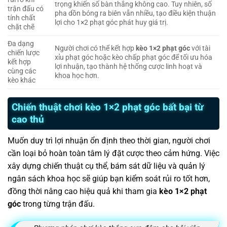
trọng khiến số bàn thắng không cao. Tuy nhiên, số
trận đấu có
pha dồn bóng ra biên vẫn nhiều, tạo điều kiện thuận
tính chất
lợi cho 1×2 phạt góc phát huy giá trị.
chặt chẽ
Đa dạng
Người chơi có thể kết hợp
kèo 1×2 phạt góc
với tài
chiến lược
xỉu phạt góc hoặc kèo chấp phạt góc để tối ưu hóa
kết hợp
lợi nhuận, tạo thành hệ thống cược linh hoạt và
cùng các
khoa học hơn.
kèo khác
Chiến thuật chơi kèo 1×2 phạt góc bất bại từ
cao thủ
Muốn duy trì lợi nhuận ổn định theo thời gian, người chơi
cần loại bỏ hoàn toàn tâm lý đặt cược theo cảm hứng. Việc
xây dựng chiến thuật cụ thể, bám sát dữ liệu và quản lý
ngân sách khoa học sẽ giúp bạn kiểm soát rủi ro tốt hơn,
đồng thời nâng cao hiệu quả khi tham gia
kèo 1×2 phạt
góc
trong từng trận đấu.