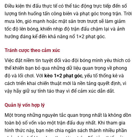
Điều kiện thi đấu thực tế có thể tác động trực tiếp đến số
lượng tình huống tấn công biên và phạt góc trong trận. Trời
mưa lớn, gió mạnh hoặc mặt sân trơn trượt sẽ làm giảm
tốc độ lên bóng, khiến nhịp độ trận đấu chậm lại và ảnh
hưởng đáng kể đến khả năng nổ 1×2 phạt góc.
Tránh cược theo cảm xúc
Việc đặt niềm tin tuyệt đối vào đội bóng mình yêu thích có
thể khiến bạn bỏ qua những dữ liệu quan trọng về phong
độ và lối chơi. Với
kèo 1×2 phạt góc
, yếu tố thống kê và
cách triển khai chiến thuật mới là nền tảng quyết định, vì
vậy hãy giữ sự tỉnh táo thay vì để cảm xúc dẫn dắt.
Quản lý vốn hợp lý
Một trong những nguyên tắc quan trọng nhất là không dồn
toàn bộ số vốn vào một trận đấu duy nhất. Khi tham gia
hình thức này, bạn nên chia ngân sách thành nhiều phần