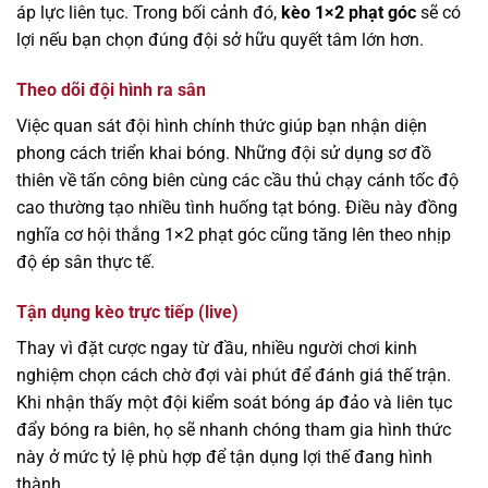
áp lực liên tục. Trong bối cảnh đó,
kèo 1×2 phạt góc
sẽ có
lợi nếu bạn chọn đúng đội sở hữu quyết tâm lớn hơn.
Theo dõi đội hình ra sân
Việc quan sát đội hình chính thức giúp bạn nhận diện
phong cách triển khai bóng. Những đội sử dụng sơ đồ
thiên về tấn công biên cùng các cầu thủ chạy cánh tốc độ
cao thường tạo nhiều tình huống tạt bóng. Điều này đồng
nghĩa cơ hội thắng 1×2 phạt góc cũng tăng lên theo nhịp
độ ép sân thực tế.
Tận dụng kèo trực tiếp (live)
Thay vì đặt cược ngay từ đầu, nhiều người chơi kinh
nghiệm chọn cách chờ đợi vài phút để đánh giá thế trận.
Khi nhận thấy một đội kiểm soát bóng áp đảo và liên tục
đẩy bóng ra biên, họ sẽ nhanh chóng tham gia hình thức
này ở mức tỷ lệ phù hợp để tận dụng lợi thế đang hình
thành.