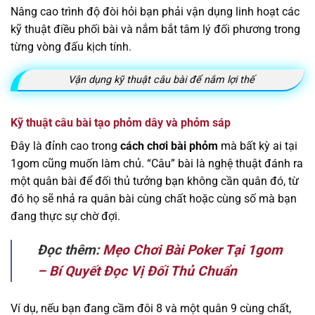
Nâng cao trình độ đòi hỏi bạn phải vận dụng linh hoạt các
kỹ thuật điều phối bài và nắm bắt tâm lý đối phương trong
từng vòng đấu kịch tính.
Vận dụng kỹ thuật câu bài để nắm lợi thế
Kỹ thuật câu bài tạo phỏm dây và phỏm sáp
Đây là đỉnh cao trong
cách chơi bài phỏm
mà bất kỳ ai tại
1gom cũng muốn làm chủ. “Câu” bài là nghệ thuật đánh ra
một quân bài để đối thủ tưởng bạn không cần quân đó, từ
đó họ sẽ nhả ra quân bài cùng chất hoặc cùng số mà bạn
đang thực sự chờ đợi.
Đọc thêm:
Mẹo Chơi Bài Poker Tại 1gom
– Bí Quyết Đọc Vị Đối Thủ Chuẩn
Ví dụ, nếu bạn đang cầm đôi 8 và một quân 9 cùng chất,