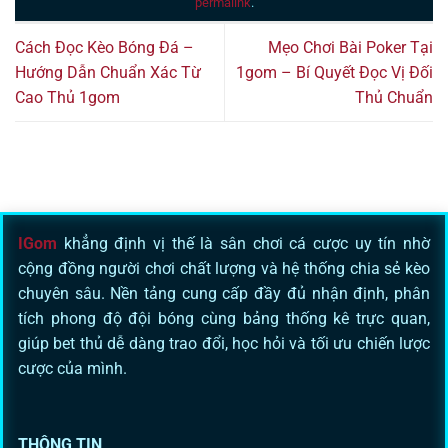
permalink
.
Cách Đọc Kèo Bóng Đá –
Mẹo Chơi Bài Poker Tại
Hướng Dẫn Chuẩn Xác Từ
1gom – Bí Quyết Đọc Vị Đối
Cao Thủ 1gom
Thủ Chuẩn
IGom
khẳng định vị thế là sân chơi cá cược uy tín nhờ
cộng đồng người chơi chất lượng và hệ thống chia sẻ kèo
chuyên sâu. Nền tảng cung cấp đầy đủ nhận định, phân
tích phong độ đội bóng cùng bảng thống kê trực quan,
giúp bet thủ dễ dàng trao đổi, học hỏi và tối ưu chiến lược
cược của mình.
THÔNG TIN