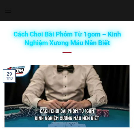
Chuyển
đến
nội
dung
Cách Chơi Bài Phỏm Từ 1gom – Kinh
Nghiệm Xương Máu Nên Biết
29
Th3