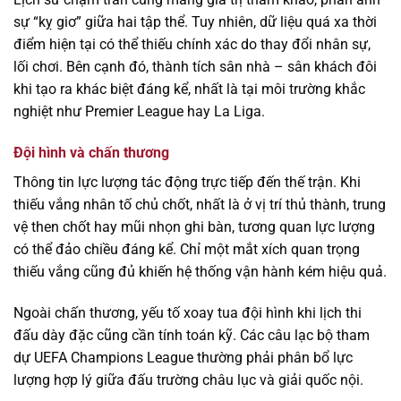
sự “kỵ giơ” giữa hai tập thể. Tuy nhiên, dữ liệu quá xa thời
điểm hiện tại có thể thiếu chính xác do thay đổi nhân sự,
lối chơi. Bên cạnh đó, thành tích sân nhà – sân khách đôi
khi tạo ra khác biệt đáng kể, nhất là tại môi trường khắc
nghiệt như Premier League hay La Liga.
Đội hình và chấn thương
Thông tin lực lượng tác động trực tiếp đến thế trận. Khi
thiếu vắng nhân tố chủ chốt, nhất là ở vị trí thủ thành, trung
vệ then chốt hay mũi nhọn ghi bàn, tương quan lực lượng
có thể đảo chiều đáng kể. Chỉ một mắt xích quan trọng
thiếu vắng cũng đủ khiến hệ thống vận hành kém hiệu quả.
Ngoài chấn thương, yếu tố xoay tua đội hình khi lịch thi
đấu dày đặc cũng cần tính toán kỹ. Các câu lạc bộ tham
dự UEFA Champions League thường phải phân bổ lực
lượng hợp lý giữa đấu trường châu lục và giải quốc nội.