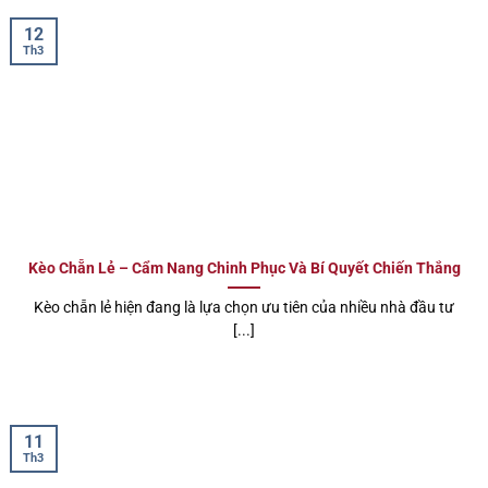
12
Th3
Kèo Chẵn Lẻ – Cẩm Nang Chinh Phục Và Bí Quyết Chiến Thắng
Kèo chẵn lẻ hiện đang là lựa chọn ưu tiên của nhiều nhà đầu tư
[...]
11
Th3