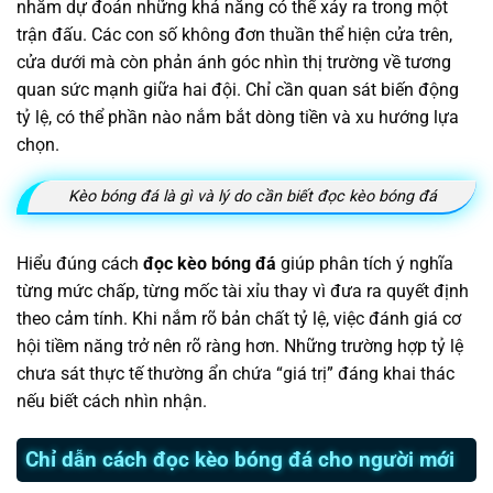
nhằm dự đoán những khả năng có thể xảy ra trong một
trận đấu. Các con số không đơn thuần thể hiện cửa trên,
cửa dưới mà còn phản ánh góc nhìn thị trường về tương
quan sức mạnh giữa hai đội. Chỉ cần quan sát biến động
tỷ lệ, có thể phần nào nắm bắt dòng tiền và xu hướng lựa
chọn.
Kèo bóng đá là gì và lý do cần biết đọc kèo bóng đá
Hiểu đúng cách
đọc kèo bóng đá
giúp phân tích ý nghĩa
từng mức chấp, từng mốc tài xỉu thay vì đưa ra quyết định
theo cảm tính. Khi nắm rõ bản chất tỷ lệ, việc đánh giá cơ
hội tiềm năng trở nên rõ ràng hơn. Những trường hợp tỷ lệ
chưa sát thực tế thường ẩn chứa “giá trị” đáng khai thác
nếu biết cách nhìn nhận.
Chỉ dẫn cách đọc kèo bóng đá cho người mới