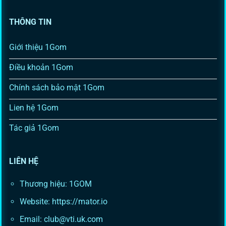
THÔNG TIN
Giới thiệu 1Gom
Điều khoản 1Gom
Chính sách bảo mật 1Gom
Lien hệ 1Gom
Tác giả 1Gom
LIÊN HỆ
Thương hiệu: 1GOM
Website: https://mator.io
Email:
club@vti.uk.com