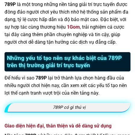
789P
là một trong những nền tảng giải trí trực tuyến được
đông đảo người chơi yêu thích nhờ hệ thống sản phẩm đa
dạng, tỷ lệ cược hấp dẫn và độ bảo mật cao. Đặc biệt, với
sự hợp tác cùng thương hiệu
1Gom
, trải nghiệm cá cược
tại đây càng thêm phần chuyên nghiệp và tin cậy, giúp
người chơi dễ dàng tận hưởng các dịch vụ đẳng cấp.
Những yếu tố tạo nên sự khác biệt của 789P
trên thị trường giải trí trực tuyến
Để hiểu vì sao
789P
lại trở thành lựa chọn hàng đầu của
nhiều người chơi hiện nay, cần xem xét các yếu tố tạo nên
lợi thế cạnh tranh vượt trội của nền tảng này.
789P có gì thú vị
Giao diện hiện đại, thân thiện và dễ dàng sử dụng