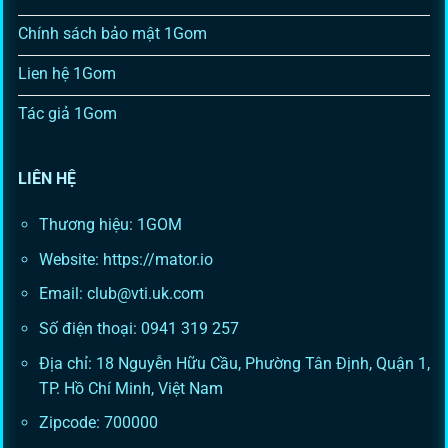
Chính sách bảo mật 1Gom
Lien hệ 1Gom
Tác giả 1Gom
LIÊN HỆ
Thương hiệu: 1GOM
Website: https://mator.io
Email:
club@vti.uk.com
Số điện thoại: 0941 319 257
Địa chỉ: 18 Nguyễn Hữu Cầu, Phường Tân Định, Quận 1,
TP. Hồ Chí Minh, Việt Nam
Zipcode: 700000