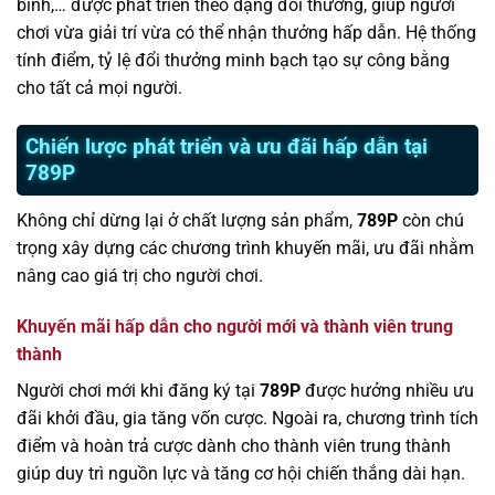
binh,… được phát triển theo dạng đổi thưởng, giúp người
chơi vừa giải trí vừa có thể nhận thưởng hấp dẫn. Hệ thống
tính điểm, tỷ lệ đổi thưởng minh bạch tạo sự công bằng
cho tất cả mọi người.
Chiến lược phát triển và ưu đãi hấp dẫn tại
789P
Không chỉ dừng lại ở chất lượng sản phẩm,
789P
còn chú
trọng xây dựng các chương trình khuyến mãi, ưu đãi nhằm
nâng cao giá trị cho người chơi.
Khuyến mãi hấp dẫn cho người mới và thành viên trung
thành
Người chơi mới khi đăng ký tại
789P
được hưởng nhiều ưu
đãi khởi đầu, gia tăng vốn cược. Ngoài ra, chương trình tích
điểm và hoàn trả cược dành cho thành viên trung thành
giúp duy trì nguồn lực và tăng cơ hội chiến thắng dài hạn.