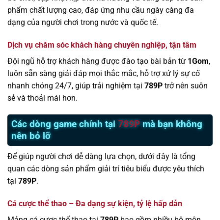
phẩm chất lượng cao, đáp ứng nhu cầu ngày càng đa
dạng của người chơi trong nước và quốc tế.
Dịch vụ chăm sóc khách hàng chuyên nghiệp, tận tâm
Đội ngũ hỗ trợ khách hàng được đào tạo bài bản từ
1Gom
,
luôn sẵn sàng giải đáp mọi thắc mắc, hỗ trợ xử lý sự cố
nhanh chóng 24/7, giúp trải nghiệm tại
789P
trở nên suôn
sẻ và thoải mái hơn.
Các dòng game chính tại
789P
mà bạn không
nên bỏ lỡ
Để giúp người chơi dễ dàng lựa chọn, dưới đây là tổng
quan các dòng sản phẩm giải trí tiêu biểu được yêu thích
tại
789P
.
Cá cược thể thao – Đa dạng sự kiện, tỷ lệ hấp dẫn
Mảng cá cược thể thao tại
789P
bao gồm nhiều bộ môn