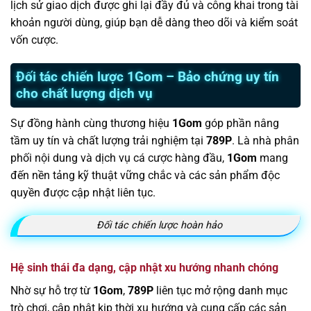
lịch sử giao dịch được ghi lại đầy đủ và công khai trong tài
khoản người dùng, giúp bạn dễ dàng theo dõi và kiểm soát
vốn cược.
Đối tác chiến lược 1Gom – Bảo chứng uy tín
cho chất lượng dịch vụ
Sự đồng hành cùng thương hiệu
1Gom
góp phần nâng
tầm uy tín và chất lượng trải nghiệm tại
789P
. Là nhà phân
phối nội dung và dịch vụ cá cược hàng đầu,
1Gom
mang
đến nền tảng kỹ thuật vững chắc và các sản phẩm độc
quyền được cập nhật liên tục.
Đối tác chiến lược hoàn hảo
Hệ sinh thái đa dạng, cập nhật xu hướng nhanh chóng
Nhờ sự hỗ trợ từ
1Gom
,
789P
liên tục mở rộng danh mục
trò chơi, cập nhật kịp thời xu hướng và cung cấp các sản