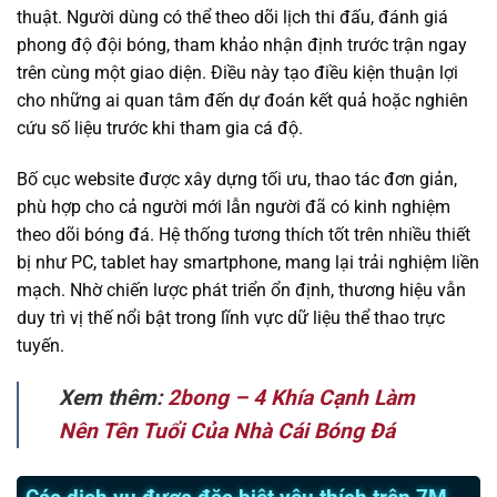
thuật. Người dùng có thể theo dõi lịch thi đấu, đánh giá
phong độ đội bóng, tham khảo nhận định trước trận ngay
trên cùng một giao diện. Điều này tạo điều kiện thuận lợi
cho những ai quan tâm đến dự đoán kết quả hoặc nghiên
cứu số liệu trước khi tham gia cá độ.
Bố cục website được xây dựng tối ưu, thao tác đơn giản,
phù hợp cho cả người mới lẫn người đã có kinh nghiệm
theo dõi bóng đá. Hệ thống tương thích tốt trên nhiều thiết
bị như PC, tablet hay smartphone, mang lại trải nghiệm liền
mạch. Nhờ chiến lược phát triển ổn định, thương hiệu vẫn
duy trì vị thế nổi bật trong lĩnh vực dữ liệu thể thao trực
tuyến.
Xem thêm:
2bong – 4 Khía Cạnh Làm
Nên Tên Tuổi Của Nhà Cái Bóng Đá