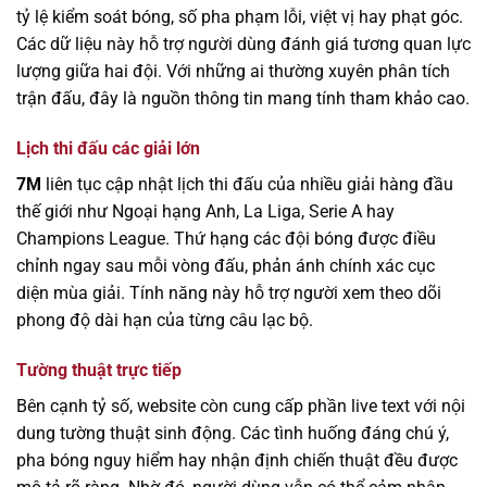
tỷ lệ kiểm soát bóng, số pha phạm lỗi, việt vị hay phạt góc.
Các dữ liệu này hỗ trợ người dùng đánh giá tương quan lực
lượng giữa hai đội. Với những ai thường xuyên phân tích
trận đấu, đây là nguồn thông tin mang tính tham khảo cao.
Lịch thi đấu các giải lớn
7M
liên tục cập nhật lịch thi đấu của nhiều giải hàng đầu
thế giới như Ngoại hạng Anh, La Liga, Serie A hay
Champions League. Thứ hạng các đội bóng được điều
chỉnh ngay sau mỗi vòng đấu, phản ánh chính xác cục
diện mùa giải. Tính năng này hỗ trợ người xem theo dõi
phong độ dài hạn của từng câu lạc bộ.
Tường thuật trực tiếp
Bên cạnh tỷ số, website còn cung cấp phần live text với nội
dung tường thuật sinh động. Các tình huống đáng chú ý,
pha bóng nguy hiểm hay nhận định chiến thuật đều được