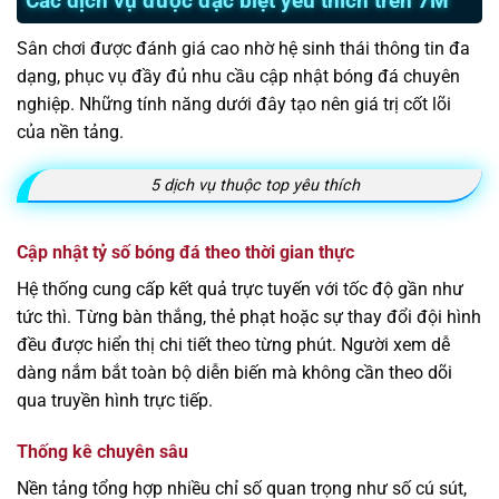
Các dịch vụ được đặc biệt yêu thích trên 7M
Sân chơi được đánh giá cao nhờ hệ sinh thái thông tin đa
dạng, phục vụ đầy đủ nhu cầu cập nhật bóng đá chuyên
nghiệp. Những tính năng dưới đây tạo nên giá trị cốt lõi
của nền tảng.
5 dịch vụ thuộc top yêu thích
Cập nhật tỷ số bóng đá theo thời gian thực
Hệ thống cung cấp kết quả trực tuyến với tốc độ gần như
tức thì. Từng bàn thắng, thẻ phạt hoặc sự thay đổi đội hình
đều được hiển thị chi tiết theo từng phút. Người xem dễ
dàng nắm bắt toàn bộ diễn biến mà không cần theo dõi
qua truyền hình trực tiếp.
Thống kê chuyên sâu
Nền tảng tổng hợp nhiều chỉ số quan trọng như số cú sút,