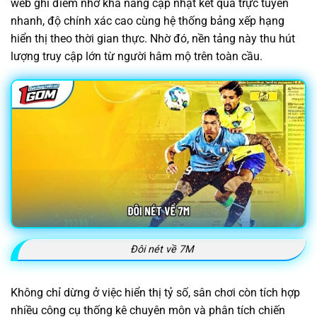
web ghi điểm nhờ khả năng cập nhật kết quả trực tuyến
nhanh, độ chính xác cao cùng hệ thống bảng xếp hạng
hiển thị theo thời gian thực. Nhờ đó, nền tảng này thu hút
lượng truy cập lớn từ người hâm mộ trên toàn cầu.
Đôi nét về 7M
Không chỉ dừng ở việc hiển thị tỷ số, sân chơi còn tích hợp
nhiều công cụ thống kê chuyên môn và phân tích chiến