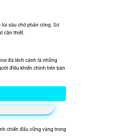
n lùi sâu chờ phản công. Sơ
 cần thiết.
ice đá lệch cánh là những
ười điều khiển chính trên bàn
lĩnh chiến đấu vững vàng trong