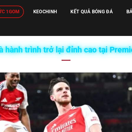
TỨC 1GOM
KEOCHINH
KẾT QUẢ BÓNG ĐÁ
B
à hành trình trở lại đỉnh cao tại Prem