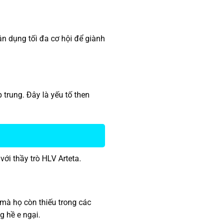
ận dụng tối đa cơ hội để giành
 trung. Đây là yếu tố then
ới thầy trò HLV Arteta.
u mà họ còn thiếu trong các
 hề e ngại.