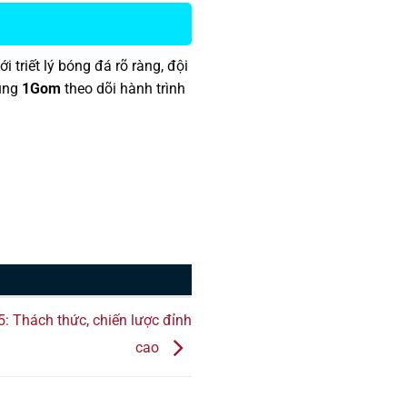
i triết lý bóng đá rõ ràng, đội
Cùng
1Gom
theo dõi hành trình
: Thách thức, chiến lược đỉnh
cao