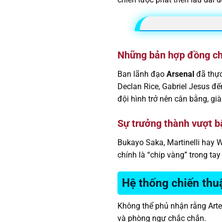
Những bản hợp đồng chi
Ban lãnh đạo
Arsenal
đã thực
Declan Rice, Gabriel Jesus đ
đội hình trở nên cân bằng, già
Sự trưởng thành vượt bậ
Bukayo Saka, Martinelli hay W
chính là “chip vàng” trong t
Hệ thống chiến thuậ
Không thể phủ nhận rằng Art
và phòng ngự chắc chắn.