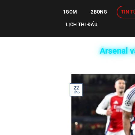
Chuyển
đến
1GOM
2BONG
TIN 
nội
LỊCH THI ĐẤU
dung
Arsenal v
22
Th5