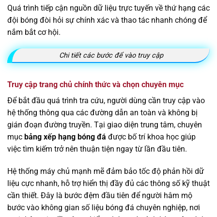
Quá trình tiếp cận nguồn dữ liệu trực tuyến về thứ hạng các
đội bóng đòi hỏi sự chính xác và thao tác nhanh chóng để
nắm bắt cơ hội.
Chi tiết các bước để vào truy cập
Truy cập trang chủ chính thức và chọn chuyên mục
Để bắt đầu quá trình tra cứu, người dùng cần truy cập vào
hệ thống thông qua các đường dẫn an toàn và không bị
gián đoạn đường truyền. Tại giao diện trung tâm, chuyên
mục
bảng xếp hạng bóng đá
được bố trí khoa học giúp
việc tìm kiếm trở nên thuận tiện ngay từ lần đầu tiên.
Hệ thống máy chủ mạnh mẽ đảm bảo tốc độ phản hồi dữ
liệu cực nhanh, hỗ trợ hiển thị đầy đủ các thông số kỹ thuật
cần thiết. Đây là bước đệm đầu tiên để người hâm mộ
bước vào không gian số liệu bóng đá chuyên nghiệp, nơi