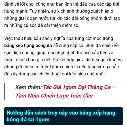
định về lối chơi cũng như bản lĩnh thi đấu của các tập thể
hùng mạnh. Tuy nhiên, sự kịch tính thường xuất hiện ở
những giai đoạn nước rút khi các đội bóng nhóm dưới tạo
ra những cú sốc để cải thiện điểm số.
Việc thấu hiểu sâu sắc ý nghĩa của từng cột mốc trong
bảng xếp hạng bóng đá
sẽ cung cấp cái nhìn đa chiều về
cục diện chung, giúp mọi nhận định trở nên sắc bén và
thực tế hơn bao giờ hết. Sự kết hợp giữa dữ liệu quá khứ và
phong độ hiện tại trên 1gom chính là nền tảng vững chắc
để xây dựng các chiến thuật soi kèo hiệu quả nhất.
Xem thêm:
Tác Giả 1gom Đại Thắng Ca –
Tầm Nhìn Chiến Lược Toàn Cầu
Hướng dẫn cách truy cập vào bảng xếp hạng
bóng đá tại 1gom