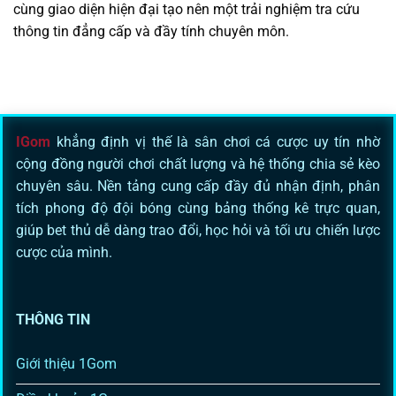
cùng giao diện hiện đại tạo nên một trải nghiệm tra cứu
thông tin đẳng cấp và đầy tính chuyên môn.
IGom
khẳng định vị thế là sân chơi cá cược uy tín nhờ
cộng đồng người chơi chất lượng và hệ thống chia sẻ kèo
chuyên sâu. Nền tảng cung cấp đầy đủ nhận định, phân
tích phong độ đội bóng cùng bảng thống kê trực quan,
giúp bet thủ dễ dàng trao đổi, học hỏi và tối ưu chiến lược
cược của mình.
THÔNG TIN
Giới thiệu 1Gom