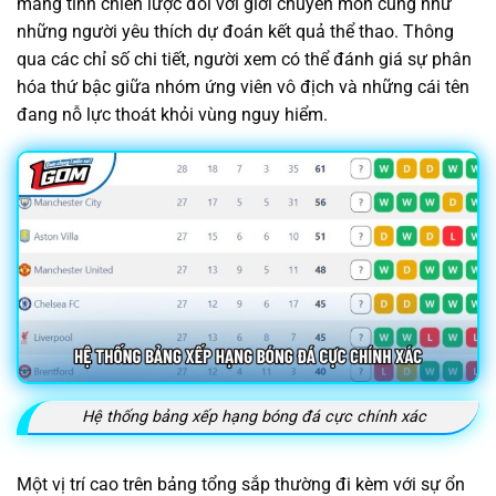
mang tính chiến lược đối với giới chuyên môn cũng như
những người yêu thích dự đoán kết quả thể thao. Thông
qua các chỉ số chi tiết, người xem có thể đánh giá sự phân
hóa thứ bậc giữa nhóm ứng viên vô địch và những cái tên
đang nỗ lực thoát khỏi vùng nguy hiểm.
Hệ thống bảng xếp hạng bóng đá cực chính xác
Một vị trí cao trên bảng tổng sắp thường đi kèm với sự ổn