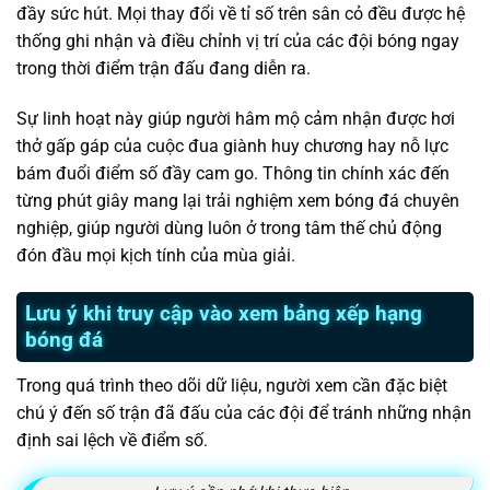
đầy sức hút. Mọi thay đổi về tỉ số trên sân cỏ đều được hệ
thống ghi nhận và điều chỉnh vị trí của các đội bóng ngay
trong thời điểm trận đấu đang diễn ra.
Sự linh hoạt này giúp người hâm mộ cảm nhận được hơi
thở gấp gáp của cuộc đua giành huy chương hay nỗ lực
bám đuổi điểm số đầy cam go. Thông tin chính xác đến
từng phút giây mang lại trải nghiệm xem bóng đá chuyên
nghiệp, giúp người dùng luôn ở trong tâm thế chủ động
đón đầu mọi kịch tính của mùa giải.
Lưu ý khi truy cập vào xem bảng xếp hạng
bóng đá
Trong quá trình theo dõi dữ liệu, người xem cần đặc biệt
chú ý đến số trận đã đấu của các đội để tránh những nhận
định sai lệch về điểm số.