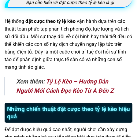
Bạn cần hiểu về đặt cược theo tỷ lệ kèo là gì
Hệ thống
đặt cược theo tỷ lệ kèo
vận hành dựa trên các
thuật toán phức tạp phân tích phong độ, lực lượng và lịch
sử đối đầu. Mỗi sự thay đổi về đội hình hay thời tiết đều có
thể khiến các con số này dịch chuyển ngay lập tức trên
bảng điện tử. Đây là một cuộc chơi trí tuệ đòi hỏi sự tỉnh
táo để phân định giữa thực tế sân cỏ và những con số
mang tính ảo giác.
Xem thêm:
Tỷ Lệ Kèo – Hướng Dẫn
Người Mới Cách Đọc Kèo Từ A Đến Z
Những chiến thuật đặt cược theo tỷ lệ kèo hiệu
quả
Để đạt được hiệu quả cao nhất, người chơi cần xây dựng