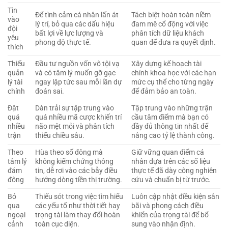
Tin
Để tình cảm cá nhân lấn át
Tách biệt hoàn toàn niềm
vào
lý trí, bỏ qua các dấu hiệu
đam mê cổ động với việc
đội
bất lợi về lực lượng và
phân tích dữ liệu khách
yêu
phong độ thực tế.
quan để đưa ra quyết định.
thích
Thiếu
Đầu tư nguồn vốn vô tội vạ
Xây dựng kế hoạch tài
quản
và có tâm lý muốn gỡ gạc
chính khoa học với các hạn
lý tài
ngay lập tức sau mỗi lần dự
mức cụ thể cho từng ngày
chính
đoán sai.
để đảm bảo an toàn.
Đặt
Dàn trải sự tập trung vào
Tập trung vào những trận
quá
quá nhiều mã cược khiến trí
cầu tâm điểm mà bạn có
nhiều
não mệt mỏi và phân tích
đầy đủ thông tin nhất để
trận
thiếu chiều sâu.
nâng cao tỷ lệ thành công.
Theo
Hùa theo số đông mà
Giữ vững quan điểm cá
tâm lý
không kiểm chứng thông
nhân dựa trên các số liệu
đám
tin, dễ rơi vào các bẫy điều
thực tế đã dày công nghiên
đông
hướng dòng tiền thị trường.
cứu và chuẩn bị từ trước.
Bỏ
Thiếu sót trong việc tìm hiểu
Luôn cập nhật điều kiện sân
qua
các yếu tố như thời tiết hay
bãi và phong cách điều
ngoại
trọng tài làm thay đổi hoàn
khiển của trọng tài để bổ
cảnh
toàn cục diện.
sung vào nhận định.