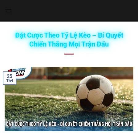
Chuyển
đến
nội
dung
Đặt Cược Theo Tỷ Lệ Kèo – Bí Quyết
Chiến Thắng Mọi Trận Đấu
25
Th4