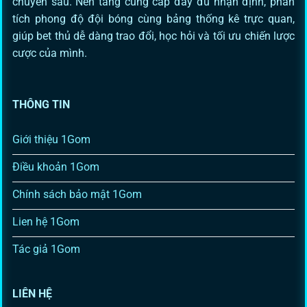
chuyên sâu. Nền tảng cung cấp đầy đủ nhận định, phân
tích phong độ đội bóng cùng bảng thống kê trực quan,
giúp bet thủ dễ dàng trao đổi, học hỏi và tối ưu chiến lược
cược của mình.
THÔNG TIN
Giới thiệu 1Gom
Điều khoản 1Gom
Chính sách bảo mật 1Gom
Lien hệ 1Gom
Tác giả 1Gom
LIÊN HỆ