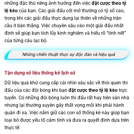
những đặc thù riêng ảnh hưởng đến việc
đặt cược theo tỷ
lệ kèo
của bạn. Các giải đấu cởi mở thường có tỷ số cao,
trong khi các giải đấu thực dụng lại thiên về những trận
cầu ít bàn thắng. Việc chuyên sâu vào một giải đấu nhất
định sẽ giúp bạn tích lũy kinh nghiệm và hiểu rõ “tính nết”
của từng câu lạc bộ.
Những chiến thuật thực sự độc đáo và hiệu quả
Tận dụng số liệu thống kê lịch sử
Dữ liệu quá khứ cung cấp cái nhìn sâu sắc về thói quen thi
đấu của các đội bóng khi bạn
đặt cược theo tỷ lệ kèo
trực
tuyến. Có những đội bóng luôn thi đấu rất hay trên sân nhà
nhưng lại thường xuyên gây thất vọng mỗi khi phải hành
quân đi xa. Việc nắm giữ các con số thống kê này giúp bạn
loại bỏ được yếu tố cảm tính và đưa ra quyết định dựa trên
thực tế.