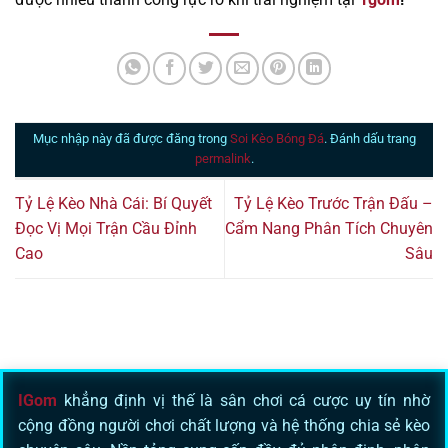
Mục nhập này đã được đăng trong
Soi Kèo Bóng Đá
. Đánh dấu trang
permalink
.
Tỷ Lệ Kèo Nhà Cái: Bí Quyết
Tỷ Lệ Kèo Trước Trận Đấu –
Đọc Vị Mọi Trận Cầu Đỉnh
Cẩm Nang Phân Tích Chuyên
Cao
Sâu
IGom
khẳng định vị thế là sân chơi cá cược uy tín nhờ
cộng đồng người chơi chất lượng và hệ thống chia sẻ kèo