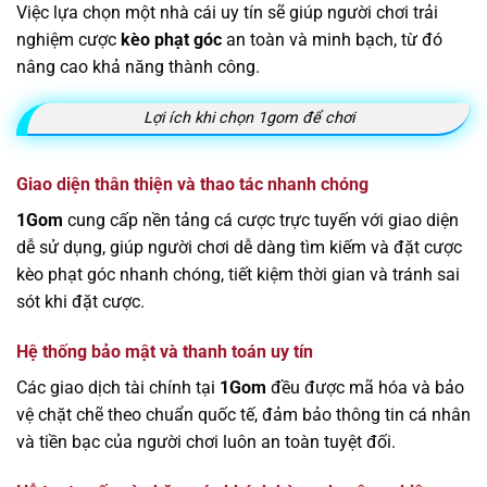
Việc lựa chọn một nhà cái uy tín sẽ giúp người chơi trải
nghiệm cược
kèo phạt góc
an toàn và minh bạch, từ đó
nâng cao khả năng thành công.
Lợi ích khi chọn 1gom để chơi
Giao diện thân thiện và thao tác nhanh chóng
1Gom
cung cấp nền tảng cá cược trực tuyến với giao diện
dễ sử dụng, giúp người chơi dễ dàng tìm kiếm và đặt cược
kèo phạt góc nhanh chóng, tiết kiệm thời gian và tránh sai
sót khi đặt cược.
Hệ thống bảo mật và thanh toán uy tín
Các giao dịch tài chính tại
1Gom
đều được mã hóa và bảo
vệ chặt chẽ theo chuẩn quốc tế, đảm bảo thông tin cá nhân
và tiền bạc của người chơi luôn an toàn tuyệt đối.