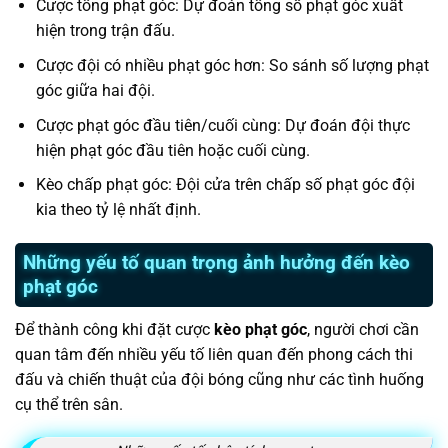
Cược tổng phạt góc: Dự đoán tổng số phạt góc xuất
hiện trong trận đấu.
Cược đội có nhiều phạt góc hơn: So sánh số lượng phạt
góc giữa hai đội.
Cược phạt góc đầu tiên/cuối cùng: Dự đoán đội thực
hiện phạt góc đầu tiên hoặc cuối cùng.
Kèo chấp phạt góc: Đội cửa trên chấp số phạt góc đội
kia theo tỷ lệ nhất định.
Những yếu tố quan trọng ảnh hưởng đến kèo
phạt góc
Để thành công khi đặt cược
kèo phạt góc
, người chơi cần
quan tâm đến nhiều yếu tố liên quan đến phong cách thi
đấu và chiến thuật của đội bóng cũng như các tình huống
cụ thể trên sân.