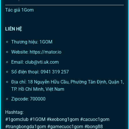
Tác giả 1Gom
LIÊN HỆ
Thương hiệu: 1GOM
Website: https://mator.io
Email:
club@vti.uk.com
Số điện thoại: 0941 319 257
Địa chỉ: 18 Nguyễn Hữu Cầu, Phường Tân Định, Quận 1,
TP. Hồ Chí Minh, Việt Nam
Zipcode: 700000
Hashtag:
#1gomclub #1GOM #keobong1gom #cacuoc1gom
#trangbongda1gom #gamecuoc1gom #bong88