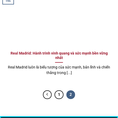
Th5
Real Madrid: Hành trình vinh quang và sức mạnh bền vững
nhất
Real Madrid luôn là biểu tượng của sức mạnh, bản lĩnh và chiến
thắng trong [...]
1
2