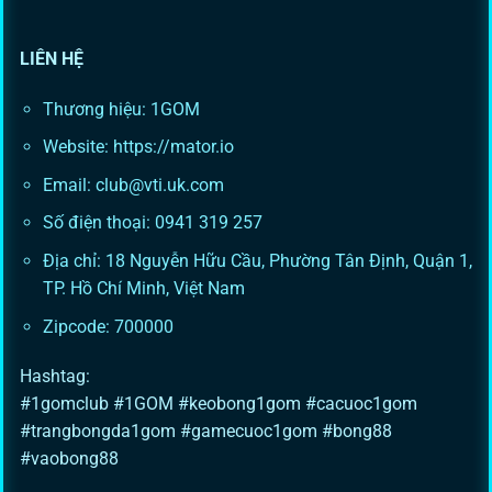
LIÊN HỆ
Thương hiệu: 1GOM
Website: https://mator.io
Email:
club@vti.uk.com
Số điện thoại: 0941 319 257
Địa chỉ: 18 Nguyễn Hữu Cầu, Phường Tân Định, Quận 1,
TP. Hồ Chí Minh, Việt Nam
Zipcode: 700000
Hashtag:
#1gomclub #1GOM #keobong1gom #cacuoc1gom
#trangbongda1gom #gamecuoc1gom #bong88
#vaobong88