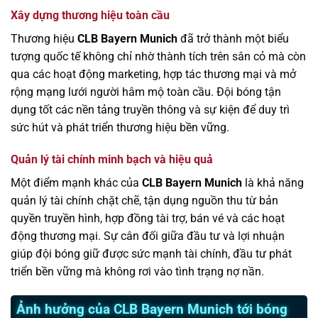
Xây dựng thương hiệu toàn cầu
Thương hiệu
CLB Bayern Munich
đã trở thành một biểu
tượng quốc tế không chỉ nhờ thành tích trên sân cỏ mà còn
qua các hoạt động marketing, hợp tác thương mại và mở
rộng mạng lưới người hâm mộ toàn cầu. Đội bóng tận
dụng tốt các nền tảng truyền thông và sự kiện để duy trì
sức hút và phát triển thương hiệu bền vững.
Quản lý tài chính minh bạch và hiệu quả
Một điểm mạnh khác của
CLB Bayern Munich
là khả năng
quản lý tài chính chặt chẽ, tận dụng nguồn thu từ bản
quyền truyền hình, hợp đồng tài trợ, bán vé và các hoạt
động thương mại. Sự cân đối giữa đầu tư và lợi nhuận
giúp đội bóng giữ được sức mạnh tài chính, đầu tư phát
triển bền vững mà không rơi vào tình trạng nợ nần.
Ảnh hưởng của CLB Bayern Munich tới bóng