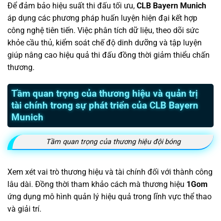
Để đảm bảo hiệu suất thi đấu tối ưu,
CLB Bayern Munich
áp dụng các phương pháp huấn luyện hiện đại kết hợp
công nghệ tiên tiến. Việc phân tích dữ liệu, theo dõi sức
khỏe cầu thủ, kiểm soát chế độ dinh dưỡng và tập luyện
giúp nâng cao hiệu quả thi đấu đồng thời giảm thiểu chấn
thương.
Tầm quan trọng của thương hiệu và quản trị
tài chính trong sự phát triển của CLB Bayern
Munich
Tầm quan trọng của thương hiệu đội bóng
Xem xét vai trò thương hiệu và tài chính đối với thành công
lâu dài. Đồng thời tham khảo cách mà thương hiệu
1Gom
ứng dụng mô hình quản lý hiệu quả trong lĩnh vực thể thao
và giải trí.