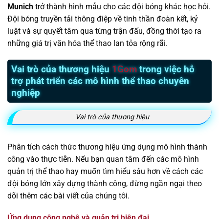
Munich
trở thành hình mẫu cho các đội bóng khác học hỏi.
Đội bóng truyền tải thông điệp về tinh thần đoàn kết, kỷ
luật và sự quyết tâm qua từng trận đấu, đồng thời tạo ra
những giá trị văn hóa thể thao lan tỏa rộng rãi.
Vai trò của thương hiệu
1Gom
trong việc hỗ
trợ phát triển các mô hình thể thao chuyên
nghiệp
Vai trò của thương hiệu
Phân tích cách thức thương hiệu ứng dụng mô hình thành
công vào thực tiễn. Nếu bạn quan tâm đến các mô hình
quản trị thể thao hay muốn tìm hiểu sâu hơn về cách các
đội bóng lớn xây dựng thành công, đừng ngần ngại theo
dõi thêm các bài viết của chúng tôi.
Ứng dụng công nghệ và quản trị hiện đại