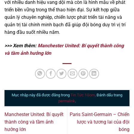
với nhiều danh hiệu vang dội mà còn là hình mẫu về phát
triển bền vững trong thể thao hiện đại. Sự kết hợp giữa
quản lý chuyên nghiệp, chiến lược phát triển tài năng và
quản trị tài chính minh bạch đã giúp đội bóng duy trì vị trí
hàng đầu suốt nhiều năm.
>>> Xem thêm:
Manchester United: Bí quyết thành công
và tầm ảnh hưởng lớn
Mục nhập này đã được đăng trong
Tin Tức 1Gom
. Đánh dấu trang
permalink
.
Manchester United: Bí quyết
Paris Saint-Germain – Chiến
thành công và tầm ảnh
lược và tương lai của đội
hưởng lớn
bóng