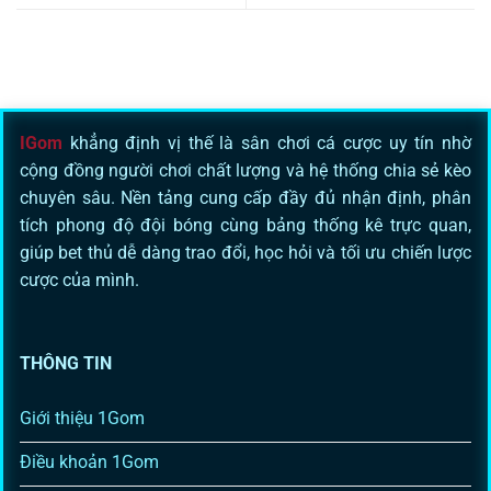
IGom
khẳng định vị thế là sân chơi cá cược uy tín nhờ
cộng đồng người chơi chất lượng và hệ thống chia sẻ kèo
chuyên sâu. Nền tảng cung cấp đầy đủ nhận định, phân
tích phong độ đội bóng cùng bảng thống kê trực quan,
giúp bet thủ dễ dàng trao đổi, học hỏi và tối ưu chiến lược
cược của mình.
THÔNG TIN
Giới thiệu 1Gom
Điều khoản 1Gom