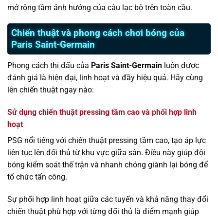
mở rộng tầm ảnh hưởng của câu lạc bộ trên toàn cầu.
Chiến thuật và phong cách chơi bóng của
Paris Saint-Germain
Phong cách thi đấu của
Paris Saint-Germain
luôn được
đánh giá là hiện đại, linh hoạt và đầy hiệu quả. Hãy cùng
lên chiến thuật ngay nào:
Sử dụng chiến thuật pressing tầm cao và phối hợp linh
hoạt
PSG nổi tiếng với chiến thuật pressing tầm cao, tạo áp lực
liên tục lên đối thủ từ khu vực giữa sân. Điều này giúp đội
bóng kiểm soát thế trận và nhanh chóng giành lại bóng để
tổ chức tấn công.
Sự phối hợp linh hoạt giữa các tuyến và khả năng thay đổi
chiến thuật phù hợp với từng đối thủ là điểm mạnh giúp