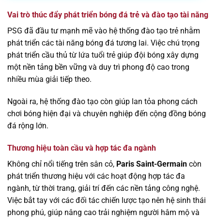
Vai trò thúc đẩy phát triển bóng đá trẻ và đào tạo tài năng
PSG đã đầu tư mạnh mẽ vào hệ thống đào tạo trẻ nhằm
phát triển các tài năng bóng đá tương lai. Việc chú trọng
phát triển cầu thủ từ lứa tuổi trẻ giúp đội bóng xây dựng
một nền tảng bền vững và duy trì phong độ cao trong
nhiều mùa giải tiếp theo.
Ngoài ra, hệ thống đào tạo còn giúp lan tỏa phong cách
chơi bóng hiện đại và chuyên nghiệp đến cộng đồng bóng
đá rộng lớn.
Thương hiệu toàn cầu và hợp tác đa ngành
Không chỉ nổi tiếng trên sân cỏ,
Paris Saint-Germain
còn
phát triển thương hiệu với các hoạt động hợp tác đa
ngành, từ thời trang, giải trí đến các nền tảng công nghệ.
Việc bắt tay với các đối tác chiến lược tạo nên hệ sinh thái
phong phú, giúp nâng cao trải nghiệm người hâm mộ và