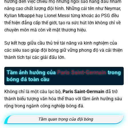
hướng đến việc chiêu mộ những ngôi sao hàng đầu nhằm
nâng cao chất lượng đội hình. Những cái tên như Neymar,
Kylian Mbappé hay Lionel Messi từng khoác áo PSG đều
thể hiện đẳng cấp thế giới, tạo ra sức hút lớn không chỉ về
chuyên môn mà còn về mặt thương hiệu.
Sự kết hợp giữa cầu thủ trẻ tài năng và kinh nghiệm của
các siêu sao giúp đội bóng giữ vững phong độ và cải thiện
thành tích tại các giải đấu lớn.
Tầm ảnh hưởng của
Paris Saint-Germain
trong
bóng đá toàn cầu
Không chỉ là một câu lạc bộ,
Paris Saint-Germain
đã trở
thành biểu tượng văn hóa thể thao với tầm ảnh hưởng sâu
rộng trong ngành công nghiệp bóng đá.
Tầm quan trọng của đội bóng