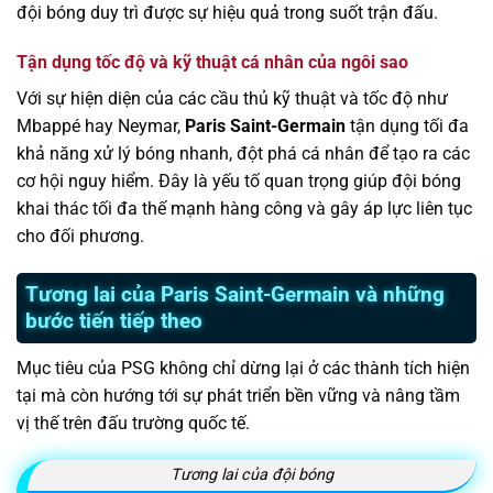
đội bóng duy trì được sự hiệu quả trong suốt trận đấu.
Tận dụng tốc độ và kỹ thuật cá nhân của ngôi sao
Với sự hiện diện của các cầu thủ kỹ thuật và tốc độ như
Mbappé hay Neymar,
Paris Saint-Germain
tận dụng tối đa
khả năng xử lý bóng nhanh, đột phá cá nhân để tạo ra các
cơ hội nguy hiểm. Đây là yếu tố quan trọng giúp đội bóng
khai thác tối đa thế mạnh hàng công và gây áp lực liên tục
cho đối phương.
Tương lai của Paris Saint-Germain và những
bước tiến tiếp theo
Mục tiêu của PSG không chỉ dừng lại ở các thành tích hiện
tại mà còn hướng tới sự phát triển bền vững và nâng tầm
vị thế trên đấu trường quốc tế.
Tương lai của đội bóng