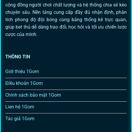
cộng đồng người chơi chất lượng và hệ thống chia sẻ kèo
chuyên sâu. Nền tảng cung cấp đầy đủ nhận định, phân
tích phong độ đội bóng cùng bảng thống kê trực quan,
giúp bet thủ dễ dàng trao đổi, học hỏi và tối ưu chiến lược
cược của mình.
THÔNG TIN
Giới thiệu 1Gom
Điều khoản 1Gom
Chính sách bảo mật 1Gom
Lien hệ 1Gom
Tác giả 1Gom