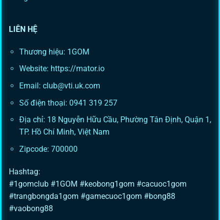
LIÊN HỆ
Thương hiệu: 1GOM
Website: https://mator.io
Email:
club@vti.uk.com
Số điện thoại: 0941 319 257
Địa chỉ: 18 Nguyễn Hữu Cầu, Phường Tân Định, Quận 1,
TP. Hồ Chí Minh, Việt Nam
Zipcode: 700000
Hashtag:
#1gomclub #1GOM #keobong1gom #cacuoc1gom
#trangbongda1gom #gamecuoc1gom #bong88
#vaobong88