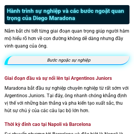
Hành trình sự nghiệp và các bước ngoặt quan
trọng của Diego Maradona
Nắm bắt chi tiết từng giai đoạn quan trọng giúp người hâm
mộ hiểu rõ hơn về con đường không dễ dàng nhưng đầy
vinh quang của ông.
Bước ngoặc sự nghiệp
Giai đoạn đầu và sự nổi lên tại Argentinos Juniors
Maradona bắt đầu sự nghiệp chuyên nghiệp từ rất sớm với
Argentinos Juniors. Tại đây, ông nhanh chóng khẳng định
vị thế với những bàn thắng và pha kiến tạo xuất sắc, thu
hút sự chú ý của các câu lạc bộ lớn hơn.
Thời kỳ đỉnh cao tại Napoli và Barcelona