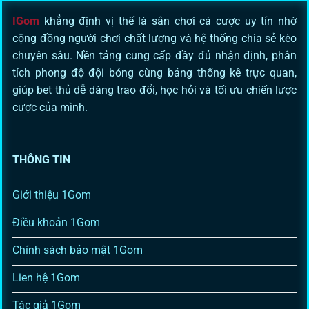
IGom
khẳng định vị thế là sân chơi cá cược uy tín nhờ
cộng đồng người chơi chất lượng và hệ thống chia sẻ kèo
chuyên sâu. Nền tảng cung cấp đầy đủ nhận định, phân
tích phong độ đội bóng cùng bảng thống kê trực quan,
giúp bet thủ dễ dàng trao đổi, học hỏi và tối ưu chiến lược
cược của mình.
THÔNG TIN
Giới thiệu 1Gom
Điều khoản 1Gom
Chính sách bảo mật 1Gom
Lien hệ 1Gom
Tác giả 1Gom