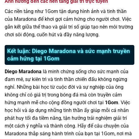
Ảnh hưởng đến các nền tảng giải trí trực tuyến
Các nền tảng như 1Gom tận dụng hình ảnh và tinh thần
của Maradona để khơi gợi cảm hứng cho người chơi. Việc
gắn kết giữa thể thao và giải trí số giúp tạo nên môi trường
chơi sôi động, cuốn hút và đầy năng lượng.
Kết luận: Diego Maradona và sức mạnh truyền
cảm hứng tại 1Gom
Diego Maradona
là minh chứng sống cho sức mạnh của
đam mê, sự kiên trì và tinh thần chiến đấu không ngừng
nghỉ. Những bài học từ cuộc đời và sự nghiệp của ông
không chỉ có giá trị trong bóng đá mà còn truyền cảm
hứng mạnh mẽ cho cộng đồng người chơi tại
1Gom
. Việc
học hỏi và áp dụng những tinh thần ấy giúp mỗi cá nhân
phát huy tối đa tiềm năng, tận hưởng trải nghiệm giải trí
một cách ý nghĩa và thành công. Hãy để câu chuyện của
Maradona thắp sáng hành trình của bạn tại 1Gom, nơi mà