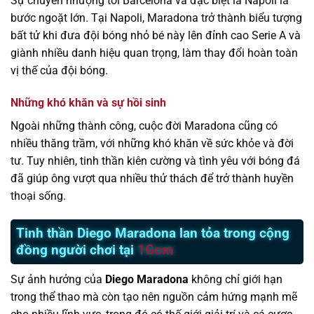
Sự chuyển nhượng tới Barcelona và đặc biệt là Napoli là
bước ngoặt lớn. Tại Napoli, Maradona trở thành biểu tượng
bất tử khi đưa đội bóng nhỏ bé này lên đỉnh cao Serie A và
giành nhiều danh hiệu quan trọng, làm thay đổi hoàn toàn
vị thế của đội bóng.
Những khó khăn và sự hồi sinh
Ngoài những thành công, cuộc đời Maradona cũng có
nhiều thăng trầm, với những khó khăn về sức khỏe và đời
tư. Tuy nhiên, tinh thần kiên cường và tình yêu với bóng đá
đã giúp ông vượt qua nhiều thử thách để trở thành huyền
thoại sống.
Tinh thần Diego Maradona lan tỏa trong cộng
đồng người chơi tại
1Gom
Sự ảnh hưởng của
Diego Maradona
không chỉ giới hạn
trong thể thao mà còn tạo nên nguồn cảm hứng mạnh mẽ