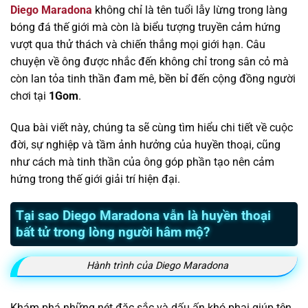
Diego Maradona
không chỉ là tên tuổi lẫy lừng trong làng
bóng đá thế giới mà còn là biểu tượng truyền cảm hứng
vượt qua thử thách và chiến thắng mọi giới hạn. Câu
chuyện về ông được nhắc đến không chỉ trong sân cỏ mà
còn lan tỏa tinh thần đam mê, bền bỉ đến cộng đồng người
chơi tại
1Gom
.
Qua bài viết này, chúng ta sẽ cùng tìm hiểu chi tiết về cuộc
đời, sự nghiệp và tầm ảnh hưởng của huyền thoại, cũng
như cách mà tinh thần của ông góp phần tạo nên cảm
hứng trong thế giới giải trí hiện đại.
Tại sao Diego Maradona vẫn là huyền thoại
bất tử trong lòng người hâm mộ?
Hành trình của Diego Maradona
Khám phá những nét đặc sắc và dấu ấn khó phai giúp tên