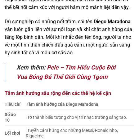
thể kết nối cảm xúc với người hâm mộ mãnh liệt đến vậy.
Dù sự nghiệp có những nốt trầm, cái tên
Diego Maradona
vẫn luôn gắn liền với sự nổi loạn và khí chất anh hùng của
tầng lớp bình dân. Mỗi khi nhắc đến tên ông, người ta nhớ
về một tinh thần chiến đấu quả cảm, một người sẵn sàng
hy sinh tất cả vì màu cờ sắc áo.
Xem thêm:
Pele – Tìm Hiểu Cuộc Đời
Vua Bóng Đá Thế Giới Cùng 1gom
Tầm ảnh hưởng sâu rộng đến các thế hệ kế cận
Tiêu chí
Tầm ảnh hưởng của Diego Maradona
Số áo
Trở thành biểu tượng cho vị trí nhạc trưởng sáng tạo.
10
Truyền cảm hứng cho những Messi, Ronaldinho,
Lối chơi
Riquelme.