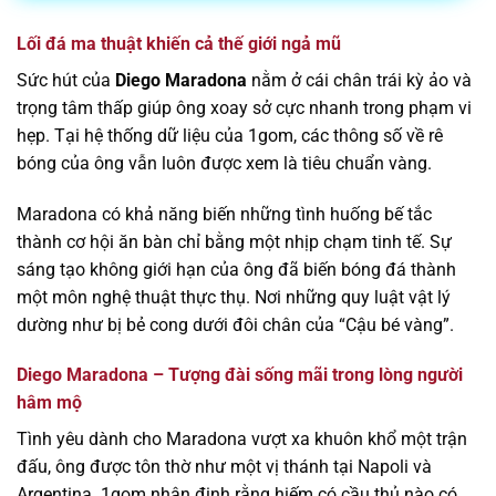
Lối đá ma thuật khiến cả thế giới ngả mũ
Sức hút của
Diego Maradona
nằm ở cái chân trái kỳ ảo và
trọng tâm thấp giúp ông xoay sở cực nhanh trong phạm vi
hẹp. Tại hệ thống dữ liệu của 1gom, các thông số về rê
bóng của ông vẫn luôn được xem là tiêu chuẩn vàng.
Maradona có khả năng biến những tình huống bế tắc
thành cơ hội ăn bàn chỉ bằng một nhịp chạm tinh tế. Sự
sáng tạo không giới hạn của ông đã biến bóng đá thành
một môn nghệ thuật thực thụ. Nơi những quy luật vật lý
dường như bị bẻ cong dưới đôi chân của “Cậu bé vàng”.
Diego Maradona – Tượng đài sống mãi trong lòng người
hâm mộ
Tình yêu dành cho Maradona vượt xa khuôn khổ một trận
đấu, ông được tôn thờ như một vị thánh tại Napoli và
Argentina. 1gom nhận định rằng hiếm có cầu thủ nào có