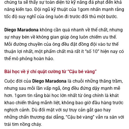
chúng ta sẽ thấy sự toàn diện từ kỹ năng đá phạt đến khả
năng kiến tạo. Đội ngũ kỹ thuật của 1gom nhấn mạnh rằng
tốc độ suy nghĩ của ông luôn đi trước đối thủ một bước.
Diego Maradona
không cần quá nhanh về thể chất, nhưng
sự nhạy bén về không gian giúp ông luôn chiếm ưu thế.
Mỗi đường chuyền của ông đều đặt đồng đội vào tư thế
thuận lợi nhất, một phẩm chất mà rất ít “số 10” hiện nay có
thể mô phỏng hoàn hảo.
Bài học về ý chí quật cường từ “Cậu bé vàng”
Cuộc đời của
Diego Maradona
là chuỗi những thăng trầm,
nhưng sau mỗi lần vấp ngã, ông đều đứng dậy mạnh mẽ
hơn. 1gom tin rằng bài học lớn nhất từ ông chính là khát
khao chiến thắng mãnh liệt, không bao giờ đầu hàng trước
nghịch cảnh. Dù đối mặt với sự truy cản gắt gao hay
những chấn thương dai dẳng, “Cậu bé vàng” vẫn ra sân với
trái tim nồng cháy.