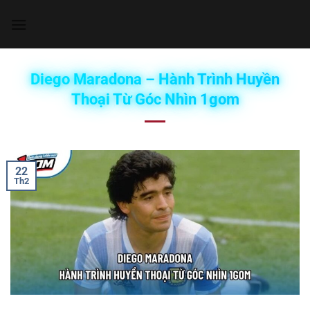
Chuyển
đến
nội
dung
Diego Maradona – Hành Trình Huyền
Thoại Từ Góc Nhìn 1gom
22
Th2