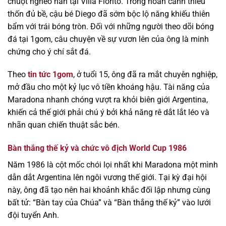
chuột nghèo nàn tại Villa Fiorito. Trong hoàn cảnh thiếu
thốn đủ bề, cậu bé Diego đã sớm bộc lộ năng khiếu thiên
bẩm với trái bóng tròn. Đối với những người theo dõi bóng
đá tại 1gom, câu chuyện về sự vươn lên của ông là minh
chứng cho ý chí sắt đá.
Theo
tin tức 1gom
, ở tuổi 15, ông đã ra mắt chuyên nghiệp,
mở đầu cho một kỷ lục vô tiền khoáng hậu. Tài năng của
Maradona nhanh chóng vượt ra khỏi biên giới Argentina,
khiến cả thế giới phải chú ý bởi khả năng rê dắt lắt léo và
nhãn quan chiến thuật sắc bén.
Bàn thắng thế kỷ và chức vô địch World Cup 1986
Năm 1986 là cột mốc chói lọi nhất khi Maradona một mình
dẫn dắt Argentina lên ngôi vương thế giới. Tại kỳ đại hội
này, ông đã tạo nên hai khoảnh khắc đối lập nhưng cùng
bất tử: “Bàn tay của Chúa” và “Bàn thắng thế kỷ” vào lưới
đội tuyển Anh.