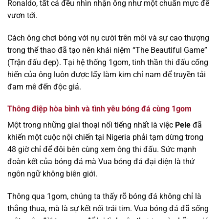
Ronaldo, tất cả đều nhìn nhận ông như một chuẩn mực để
vươn tới.
Cách ông chơi bóng với nụ cười trên môi và sự cao thượng
trong thể thao đã tạo nên khái niệm “The Beautiful Game”
(Trận đấu đẹp). Tại hệ thống 1gom, tinh thần thi đấu cống
hiến của ông luôn được lấy làm kim chỉ nam để truyền tải
đam mê đến độc giả.
Thông điệp hòa bình và tình yêu bóng đá cùng 1gom
Một trong những giai thoại nổi tiếng nhất là việc
Pele
đã
khiến một cuộc nội chiến tại Nigeria phải tạm dừng trong
48 giờ chỉ để đôi bên cùng xem ông thi đấu. Sức mạnh
đoàn kết của bóng đá mà Vua bóng đá đại diện là thứ
ngôn ngữ không biên giới.
Thông qua 1gom, chúng ta thấy rõ bóng đá không chỉ là
thắng thua, mà là sự kết nối trái tim. Vua bóng đá đã sống