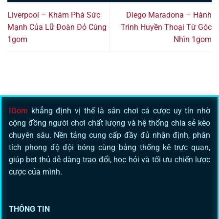
Liverpool – Khám Phá Sức
Diego Maradona – Hành
Mạnh Của Lữ Đoàn Đỏ Cùng
Trình Huyền Thoại Từ Góc
1gom
Nhìn 1gom
IGom
khẳng định vị thế là sân chơi cá cược uy tín nhờ
cộng đồng người chơi chất lượng và hệ thống chia sẻ kèo
chuyên sâu. Nền tảng cung cấp đầy đủ nhận định, phân
tích phong độ đội bóng cùng bảng thống kê trực quan,
giúp bet thủ dễ dàng trao đổi, học hỏi và tối ưu chiến lược
cược của mình.
THÔNG TIN