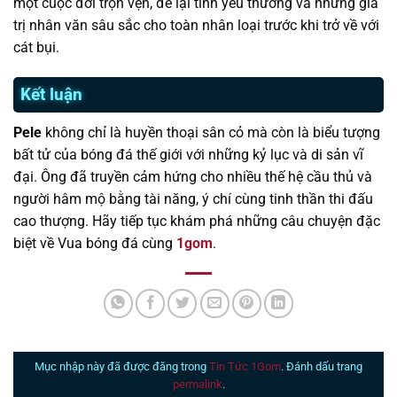
một cuộc đời trọn vẹn, để lại tình yêu thương và những giá
trị nhân văn sâu sắc cho toàn nhân loại trước khi trở về với
cát bụi.
Kết luận
Pele
không chỉ là huyền thoại sân cỏ mà còn là biểu tượng
bất tử của bóng đá thế giới với những kỷ lục và di sản vĩ
đại. Ông đã truyền cảm hứng cho nhiều thế hệ cầu thủ và
người hâm mộ bằng tài năng, ý chí cùng tinh thần thi đấu
cao thượng. Hãy tiếp tục khám phá những câu chuyện đặc
biệt về Vua bóng đá cùng
1gom
.
Mục nhập này đã được đăng trong
Tin Tức 1Gom
. Đánh dấu trang
permalink
.