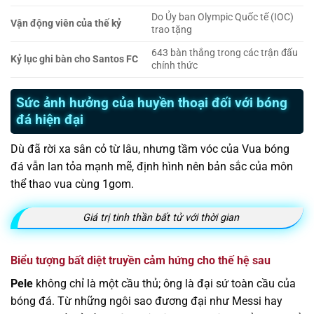
Do Ủy ban Olympic Quốc tế (IOC)
Vận động viên của thế kỷ
trao tặng
643 bàn thắng trong các trận đấu
Kỷ lục ghi bàn cho Santos FC
chính thức
Sức ảnh hưởng của huyền thoại đối với bóng
đá hiện đại
Dù đã rời xa sân cỏ từ lâu, nhưng tầm vóc của Vua bóng
đá vẫn lan tỏa mạnh mẽ, định hình nên bản sắc của môn
thể thao vua cùng 1gom.
Giá trị tinh thần bất tử với thời gian
Biểu tượng bất diệt truyền cảm hứng cho thế hệ sau
Pele
không chỉ là một cầu thủ; ông là đại sứ toàn cầu của
bóng đá. Từ những ngôi sao đương đại như Messi hay