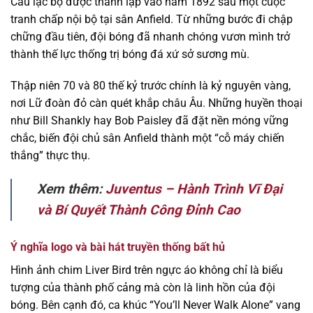
Câu lạc bộ được thành lập vào năm 1892 sau một cuộc
tranh chấp nội bộ tại sân Anfield. Từ những bước đi chập
chững đầu tiên, đội bóng đã nhanh chóng vươn mình trở
thành thế lực thống trị bóng đá xứ sở sương mù.
Thập niên 70 và 80 thế kỷ trước chính là kỷ nguyên vàng,
nơi Lữ đoàn đỏ càn quét khắp châu Âu. Những huyền thoại
như Bill Shankly hay Bob Paisley đã đặt nền móng vững
chắc, biến đội chủ sân Anfield thành một “cỗ máy chiến
thắng” thực thụ.
Xem thêm:
Juventus – Hành Trình Vĩ Đại
và Bí Quyết Thành Công Đỉnh Cao
Ý nghĩa logo và bài hát truyền thống bất hủ
Hình ảnh chim Liver Bird trên ngực áo không chỉ là biểu
tượng của thành phố cảng mà còn là linh hồn của đội
bóng. Bên cạnh đó, ca khúc “You’ll Never Walk Alone” vang