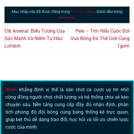
Mục nhập này đã được đăng trong
Tin Tức 1Gom
. Đánh dấu trang
permalink
.
Clb Arsenal: Biểu Tượng Của
Pele – Tìm Hiểu Cuộc Đời
Sức Mạnh Và Niềm Tự Hào
Vua Bóng Đá Thế Giới Cùng
London
1gom
IGom
khẳng định vị thế là sân chơi cá cược uy tín nhờ
cộng đồng người chơi chất lượng và hệ thống chia sẻ kèo
chuyên sâu. Nền tảng cung cấp đầy đủ nhận định, phân
tích phong độ đội bóng cùng bảng thống kê trực quan,
giúp bet thủ dễ dàng trao đổi, học hỏi và tối ưu chiến lược
cược của mình.