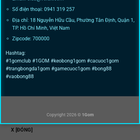
Số điện thoại: 0941 319 257
Địa chỉ: 18 Nguyễn Hữu Cầu, Phường Tân Định, Quận 1,
TP. Hồ Chí Minh, Việt Nam
Zipcode: 700000
Hashtag:
#1gomclub #1GOM #keobong1gom #cacuoc1gom
#trangbongda1gom #gamecuoc1gom #bong88
#vaobong88
Copyright 2026 ©
1Gom
X [ĐÓNG]