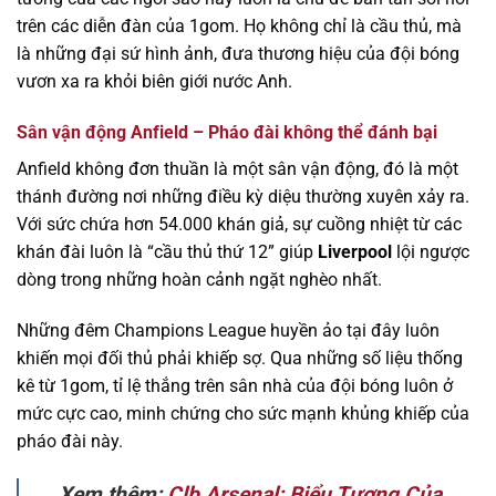
trên các diễn đàn của 1gom. Họ không chỉ là cầu thủ, mà
là những đại sứ hình ảnh, đưa thương hiệu của đội bóng
vươn xa ra khỏi biên giới nước Anh.
Sân vận động Anfield – Pháo đài không thể đánh bại
Anfield không đơn thuần là một sân vận động, đó là một
thánh đường nơi những điều kỳ diệu thường xuyên xảy ra.
Với sức chứa hơn 54.000 khán giả, sự cuồng nhiệt từ các
khán đài luôn là “cầu thủ thứ 12” giúp
Liverpool
lội ngược
dòng trong những hoàn cảnh ngặt nghèo nhất.
Những đêm Champions League huyền ảo tại đây luôn
khiến mọi đối thủ phải khiếp sợ. Qua những số liệu thống
kê từ 1gom, tỉ lệ thắng trên sân nhà của đội bóng luôn ở
mức cực cao, minh chứng cho sức mạnh khủng khiếp của
pháo đài này.
Xem thêm:
Clb Arsenal: Biểu Tượng Của