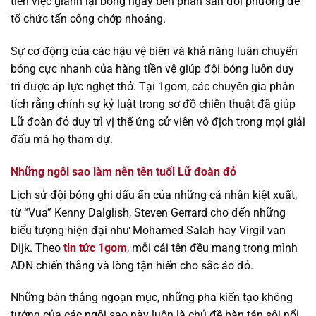
tiên việc giành lại bóng ngay bên phần sân đối phương để
tổ chức tấn công chớp nhoáng.
Sự cơ động của các hậu vệ biên và khả năng luân chuyển
bóng cực nhanh của hàng tiền vệ giúp đội bóng luôn duy
trì được áp lực nghẹt thở. Tại 1gom, các chuyên gia phân
tích rằng chính sự kỷ luật trong sơ đồ chiến thuật đã giúp
Lữ đoàn đỏ duy trì vị thế ứng cử viên vô địch trong mọi giải
đấu mà họ tham dự.
Những ngôi sao làm nên tên tuổi Lữ đoàn đỏ
Lịch sử đội bóng ghi dấu ấn của những cá nhân kiệt xuất,
từ “Vua” Kenny Dalglish, Steven Gerrard cho đến những
biểu tượng hiện đại như Mohamed Salah hay Virgil van
Dijk. Theo
tin tức 1gom
, mỗi cái tên đều mang trong mình
ADN chiến thắng và lòng tận hiến cho sắc áo đỏ.
Những bàn thắng ngoạn mục, những pha kiến tạo không
tưởng của các ngôi sao này luôn là chủ đề bàn tán sôi nổi