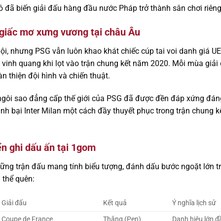
đô đã biến giải đấu hàng đầu nước Pháp trở thành sân chơi riên
 giấc mơ xưng vương tại châu Âu
ội, nhưng PSG vẫn luôn khao khát chiếc cúp tai voi danh giá 
 vinh quang khi lọt vào trận chung kết năm 2020. Mỗi mùa giải đi
n thiện đội hình và chiến thuật.
gôi sao đẳng cấp thế giới của PSG đã được đền đáp xứng đán
 bại Inter Milan một cách đầy thuyết phục trong trận chung kế
ển ghi dấu ấn tại 1gom
ững trận đấu mang tính biểu tượng, đánh dấu bước ngoặt lớn tro
thể quên:
Giải đấu
Kết quả
Ý nghĩa lịch sử
Coupe de France
Thắng (Pen)
Danh hiệu lớn đ