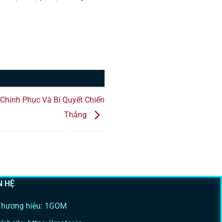
Chinh Phục Và Bí Quyết Chiến
Thắng
N HỆ
Thương hiệu: 1GOM