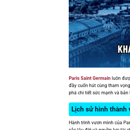
Paris Saint Germain
luôn được
đầy cuốn hút cùng tham vọng
phá chi tiết sức mạnh và bản 
Lịch sử hình thành 
Hành trình vươn mình của Par
sắc lâu đời và nguồn lực tài c