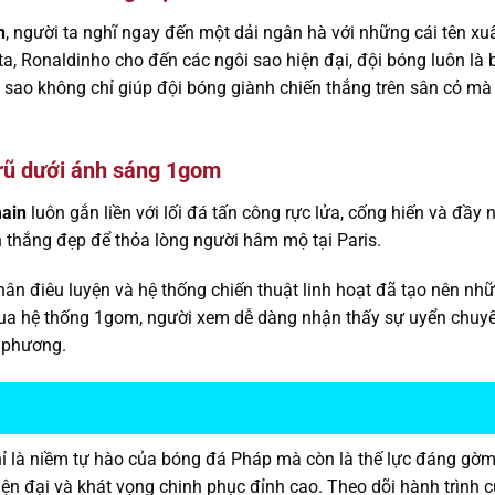
n
, người ta nghĩ ngay đến một dải ngân hà với những cái tên xuấ
a, Ronaldinho cho đến các ngôi sao hiện đại, đội bóng luôn là
u sao không chỉ giúp đội bóng giành chiến thắng trên sân cỏ mà 
 rũ dưới ánh sáng 1gom
main
luôn gắn liền với lối đá tấn công rực lửa, cống hiến và đầ
thắng đẹp để thỏa lòng người hâm mộ tại Paris.
nhân điêu luyện và hệ thống chiến thuật linh hoạt đã tạo nên n
qua hệ thống 1gom, người xem dễ dàng nhận thấy sự uyển chuyển
i phương.
ỉ là niềm tự hào của bóng đá Pháp mà còn là thế lực đáng gờm
hiện đại và khát vọng chinh phục đỉnh cao. Theo dõi hành trình 