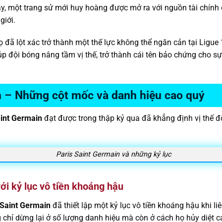
đây, một trang sử mới huy hoàng được mở ra với nguồn tài chín
giới.
 đã lột xác trở thành một thế lực không thể ngăn cản tại Ligue 
úp đội bóng nâng tầm vị thế, trở thành cái tên bảo chứng cho s
n – Những cột mốc và danh hiệu cao quý
aint Germain
đạt được trong thập kỷ qua đã khẳng định vị thế đ
Paris Saint Germain và những kỷ lục
với kỷ lục vô tiền khoáng hậu
 Saint Germain
đã thiết lập một kỷ lục vô tiền khoáng hậu khi li
chỉ dừng lại ở số lượng danh hiệu mà còn ở cách họ hủy diệt các