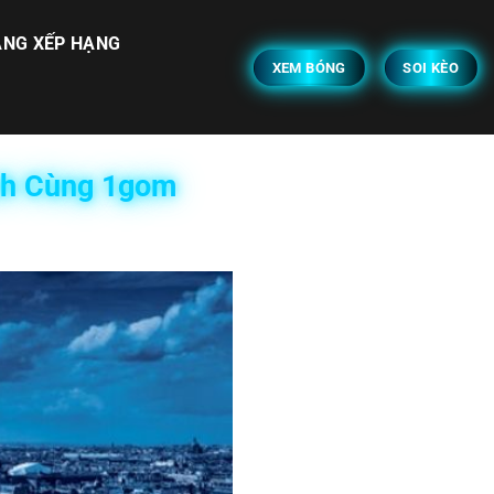
ẢNG XẾP HẠNG
XEM BÓNG
SOI KÈO
ạnh Cùng 1gom