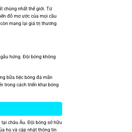
t chúng nhất thế giới. Từ
 bến đỗ mơ ước của mọi cầu
còn mang lại giá trị thương
y ngẫu hứng. Đội bóng không
hững bữa tiệc bóng đá mãn
 trong cách triển khai bóng
 tại châu Âu. Đội bóng sở hữu
của họ và cập nhật thông tin