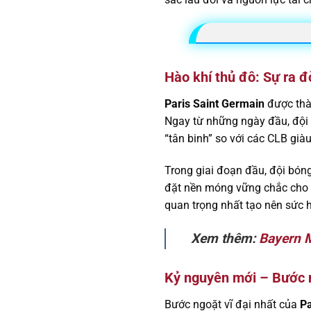
Hào khí thủ đô: Sự ra đ
Paris Saint Germain
được thàn
Ngay từ những ngày đầu, đội 
“tân binh” so với các CLB già
Trong giai đoạn đầu, đội bó
đặt nền móng vững chắc cho m
quan trọng nhất tạo nên sức 
Xem thêm:
Bayern 
Kỷ nguyên mới – Bước n
Bước ngoặt vĩ đại nhất của
Pa