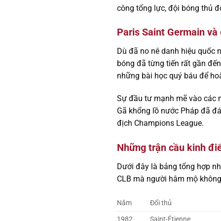
công tổng lực, đội bóng thủ 
Paris Saint Germain và
Dù đã no nê danh hiệu quốc n
bóng đã từng tiến rất gần đến
những bài học quý báu để hoà
Sự đầu tư mạnh mẽ vào các n
Gã khổng lồ nước Pháp đã đánh
địch Champions League.
Những trận cầu kinh đi
Dưới đây là bảng tổng hợp nh
CLB mà người hâm mộ không 
Năm
Đối thủ
1982
Saint-Étienne