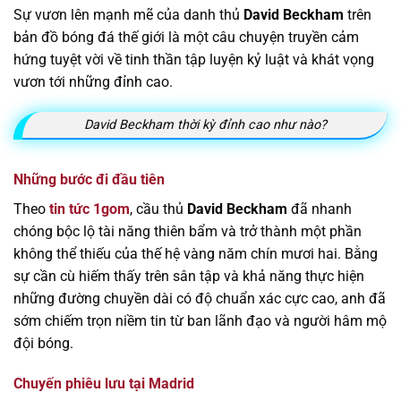
Sự vươn lên mạnh mẽ của danh thủ
David Beckham
trên
bản đồ bóng đá thế giới là một câu chuyện truyền cảm
hứng tuyệt vời về tinh thần tập luyện kỷ luật và khát vọng
vươn tới những đỉnh cao.
David Beckham thời kỳ đỉnh cao như nào?
Những bước đi đầu tiên
Theo
tin tức 1gom
, cầu thủ
David Beckham
đã nhanh
chóng bộc lộ tài năng thiên bẩm và trở thành một phần
không thể thiếu của thế hệ vàng năm chín mươi hai. Bằng
sự cần cù hiếm thấy trên sân tập và khả năng thực hiện
những đường chuyền dài có độ chuẩn xác cực cao, anh đã
sớm chiếm trọn niềm tin từ ban lãnh đạo và người hâm mộ
đội bóng.
Chuyến phiêu lưu tại Madrid