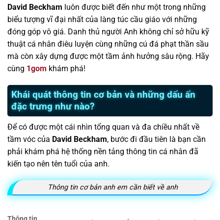
David Beckham
luôn được biết đến như một trong những
biểu tượng vĩ đại nhất của làng túc cầu giáo với những
đóng góp vô giá. Danh thủ người Anh không chỉ sở hữu kỹ
thuật cá nhân điêu luyện cùng những cú đá phạt thần sầu
mà còn xây dựng được một tầm ảnh hưởng sâu rộng. Hãy
cùng
1gom
khám phá!
Khái quát thông tin cơ bản và những dấu ấn
đặc trưng như nào?
Để có được một cái nhìn tổng quan và đa chiều nhất về
tầm vóc của
David Beckham
, bước đi đầu tiên là bạn cần
phải khám phá hệ thống nền tảng thông tin cá nhân đã
kiến tạo nên tên tuổi của anh.
Thông tin cơ bản anh em cần biết về anh
Thông tin